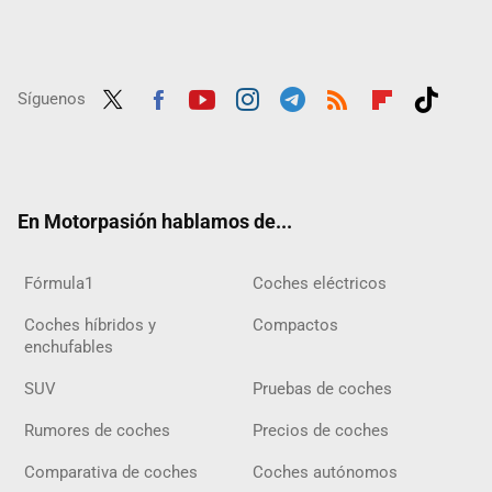
Síguenos
Twit
Fac
Yout
Inst
Tele
RSS
Flip
Tikt
ter
ebo
ube
agra
gra
boar
ok
ok
m
m
d
En Motorpasión hablamos de...
Fórmula1
Coches eléctricos
Coches híbridos y
Compactos
enchufables
SUV
Pruebas de coches
Rumores de coches
Precios de coches
Comparativa de coches
Coches autónomos