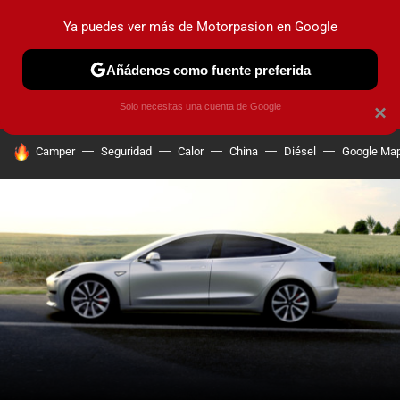
Ya puedes ver más de Motorpasion en Google
PRUEBAS
COCHES ELÉCTRICOS
OBSERVATORIO
F1
Añádenos como fuente preferida
Solo necesitas una cuenta de Google
×
HOY SE HABLA DE
Camper
Seguridad
Calor
China
Diésel
Google Ma