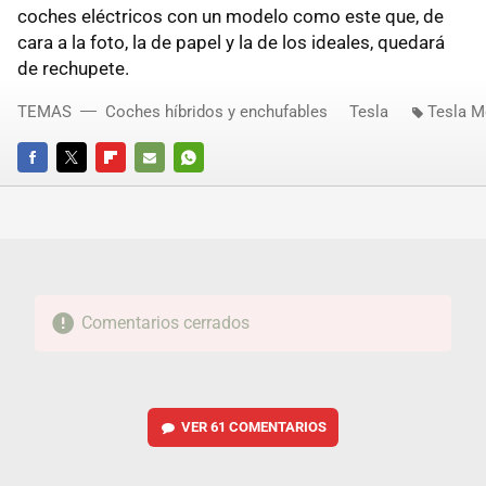
coches eléctricos con un modelo como este que, de
cara a la foto, la de papel y la de los ideales, quedará
de rechupete.
TEMAS
Coches híbridos y enchufables
Tesla
Tesla M
FACEBOOK
TWITTER
FLIPBOARD
E-
WHATSAPP
MAIL
Comentarios cerrados
VER
61 COMENTARIOS