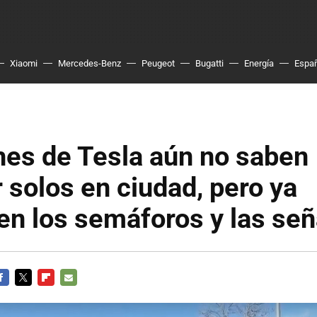
Xiaomi
Mercedes-Benz
Peugeot
Bugatti
Energía
Espa
hes de Tesla aún no saben
 solos en ciudad, pero ya
n los semáforos y las señ
ACEBOOK
TWITTER
FLIPBOARD
E-
MAIL