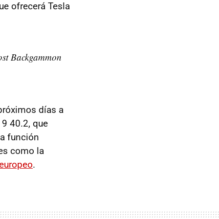
que ofrecerá Tesla
 Lost Backgammon
 próximos días a
19 40.2, que
la función
des como la
 europeo
.