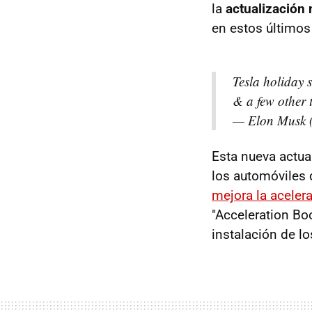
la
actualización
en estos último
Tesla holiday
& a few other 
— Elon Musk 
Esta nueva actua
los automóviles 
mejora la aceler
"Acceleration Bo
instalación de l