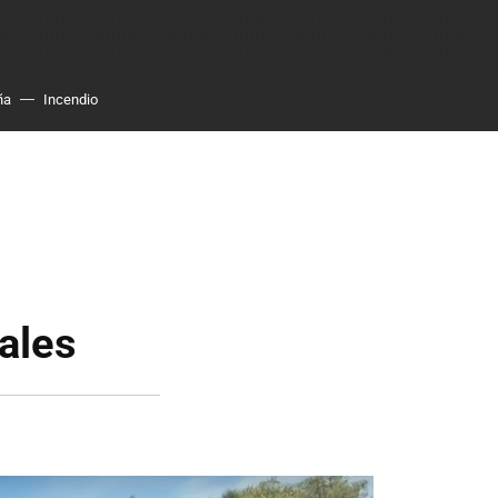
ña
Incendio
ales