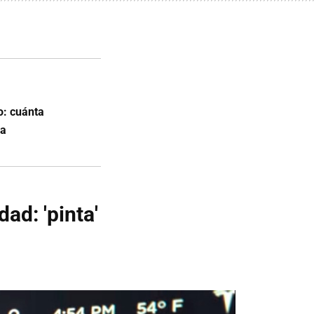
o: cuánta
ia
ad: 'pinta'