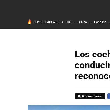
HOY SE HABLA DE
DGT
China
Gasolina
Los coc
conducir
reconoce
5 comentarios
F