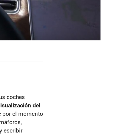
us coches
isualización del
e por el momento
emáforos,
 escribir