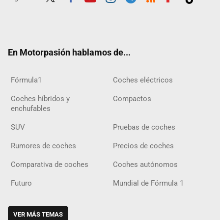
Twit
Fac
Yout
Inst
Tele
RSS
Flip
Tikt
ter
ebo
ube
agra
gra
boar
ok
ok
m
m
d
En Motorpasión hablamos de...
Fórmula1
Coches eléctricos
Coches híbridos y
Compactos
enchufables
SUV
Pruebas de coches
Rumores de coches
Precios de coches
Comparativa de coches
Coches autónomos
Futuro
Mundial de Fórmula 1
VER MÁS TEMAS