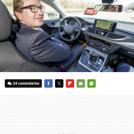
24 comentarios
FACEBOOK
TWITTER
FLIPBOARD
E-
WHATSAPP
MAIL