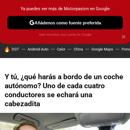
Ya puedes ver más de Motorpasion en Google
PRUEBAS
COCHES ELÉCTRICOS
OBSERVATORIO
F1
Añádenos como fuente preferida
Solo necesitas una cuenta de Google
×
HOY SE HABLA DE
DGT
Android Auto
Calor
China
Google Maps
Pors
Y tú, ¿qué harás a bordo de un coche
autónomo? Uno de cada cuatro
conductores se echará una
cabezadita