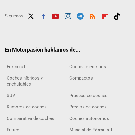
Síguenos
Twit
Fac
Yout
Inst
Tele
RSS
Flip
Tikt
ter
ebo
ube
agra
gra
boar
ok
ok
m
m
d
En Motorpasión hablamos de...
Fórmula1
Coches eléctricos
Coches híbridos y
Compactos
enchufables
SUV
Pruebas de coches
Rumores de coches
Precios de coches
Comparativa de coches
Coches autónomos
Futuro
Mundial de Fórmula 1