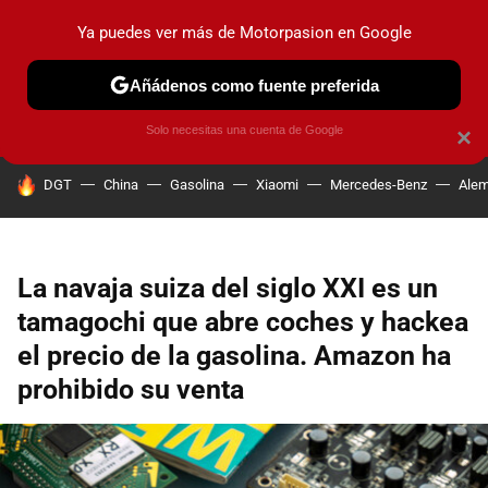
Ya puedes ver más de Motorpasion en Google
PRUEBAS
COCHES ELÉCTRICOS
OBSERVATORIO
F1
Añádenos como fuente preferida
Solo necesitas una cuenta de Google
×
HOY SE HABLA DE
DGT
China
Gasolina
Xiaomi
Mercedes-Benz
Alem
La navaja suiza del siglo XXI es un
tamagochi que abre coches y hackea
el precio de la gasolina. Amazon ha
prohibido su venta