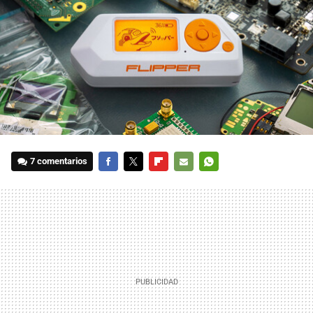
7 comentarios
FACEBOOK
TWITTER
FLIPBOARD
E-
WHATSAPP
MAIL