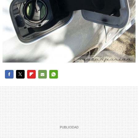
FACEBOOK
TWITTER
FLIPBOARD
E-
WHATSAPP
MAIL