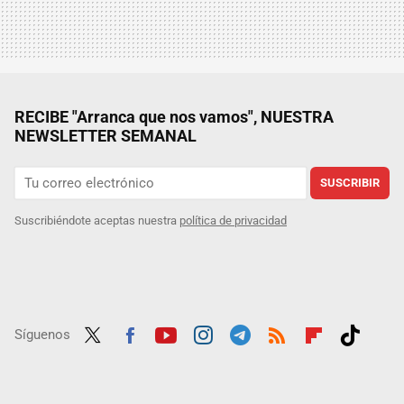
RECIBE "Arranca que nos vamos", NUESTRA
NEWSLETTER SEMANAL
SUSCRIBIR
Suscribiéndote aceptas nuestra
política de privacidad
Síguenos
Twit
Fac
Yout
Inst
Tele
RSS
Flip
Tikt
ter
ebo
ube
agra
gra
boar
ok