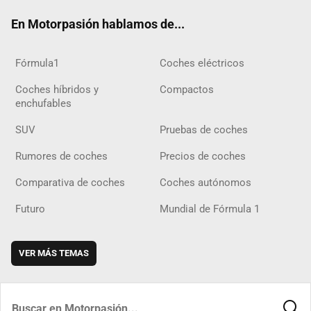
ok
m
m
d
En Motorpasión hablamos de...
Fórmula1
Coches eléctricos
Coches híbridos y
Compactos
enchufables
SUV
Pruebas de coches
Rumores de coches
Precios de coches
Comparativa de coches
Coches autónomos
Futuro
Mundial de Fórmula 1
VER MÁS TEMAS