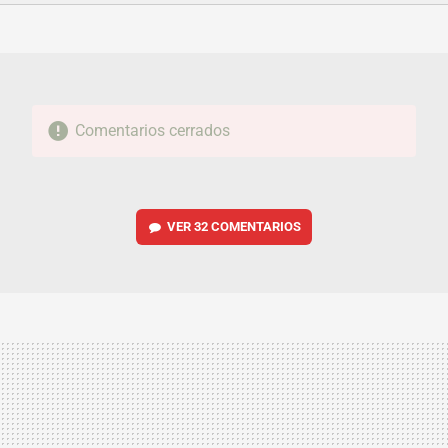
FACEBOOK
TWITTER
FLIPBOARD
E-
WHATSAPP
MAIL
Comentarios cerrados
VER
32 COMENTARIOS