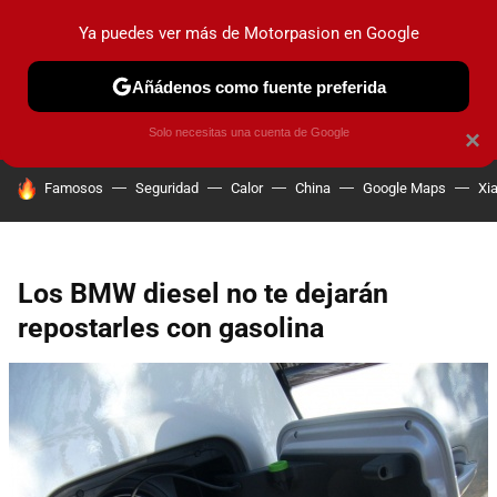
Ya puedes ver más de Motorpasion en Google
PRUEBAS
COCHES ELÉCTRICOS
OBSERVATORIO
F1
Añádenos como fuente preferida
Solo necesitas una cuenta de Google
×
HOY SE HABLA DE
Famosos
Seguridad
Calor
China
Google Maps
Xi
Los BMW diesel no te dejarán
repostarles con gasolina