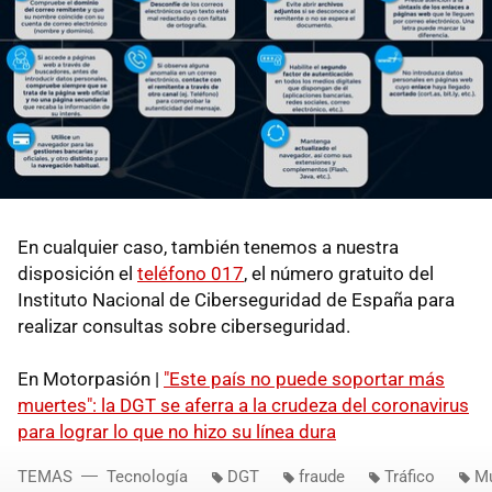
En cualquier caso, también tenemos a nuestra
disposición el
teléfono 017
, el número gratuito del
Instituto Nacional de Ciberseguridad de España para
realizar consultas sobre ciberseguridad.
En Motorpasión |
"Este país no puede soportar más
muertes": la DGT se aferra a la crudeza del coronavirus
para lograr lo que no hizo su línea dura
TEMAS
Tecnología
DGT
fraude
Tráfico
Mu