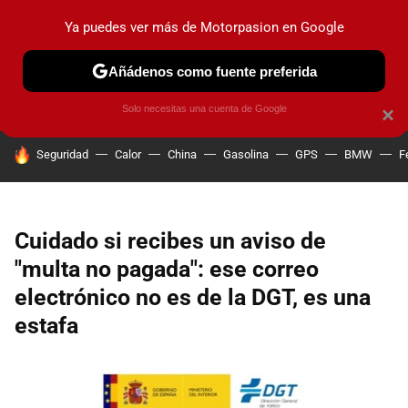
Ya puedes ver más de Motorpasion en Google
PRUEBAS
COCHES ELÉCTRICOS
OBSERVATORIO
F1
Añádenos como fuente preferida
Solo necesitas una cuenta de Google
×
HOY SE HABLA DE
Seguridad
Calor
China
Gasolina
GPS
BMW
F
Cuidado si recibes un aviso de
"multa no pagada": ese correo
electrónico no es de la DGT, es una
estafa