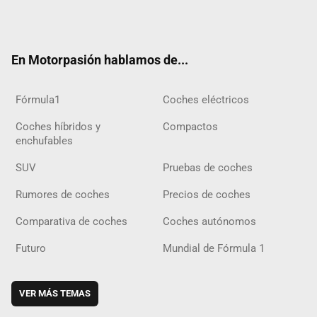
Twit
Fac
Yout
Inst
Tele
RSS
Flip
Tikt
ter
ebo
ube
agra
gra
boar
ok
ok
m
m
d
En Motorpasión hablamos de...
Fórmula1
Coches eléctricos
Coches híbridos y
Compactos
enchufables
SUV
Pruebas de coches
Rumores de coches
Precios de coches
Comparativa de coches
Coches autónomos
Futuro
Mundial de Fórmula 1
VER MÁS TEMAS