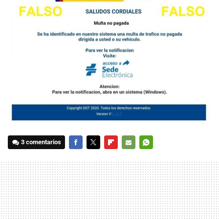
3 comentarios
FACEBOOK
TWITTER
FLIPBOARD
E-
WHATSAPP
MAIL