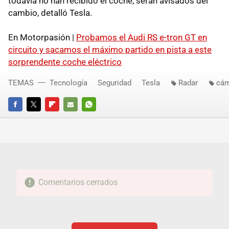
todavía no han recibido el coche, serán avisados del
cambio, detalló Tesla.
En Motorpasión |
Probamos el Audi RS e-tron GT en
circuito y sacamos el máximo partido en pista a este
sorprendente coche eléctrico
TEMAS
Tecnología
Seguridad
Tesla
Radar
cám
FACEBOOK
TWITTER
FLIPBOARD
E-
WHATSAPP
MAIL
Comentarios cerrados