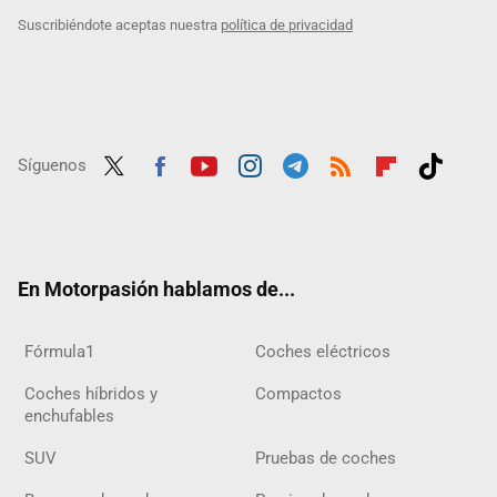
Suscribiéndote aceptas nuestra
política de privacidad
Síguenos
Twit
Fac
Yout
Inst
Tele
RSS
Flip
Tikt
ter
ebo
ube
agra
gra
boar
ok
ok
m
m
d
En Motorpasión hablamos de...
Fórmula1
Coches eléctricos
Coches híbridos y
Compactos
enchufables
SUV
Pruebas de coches