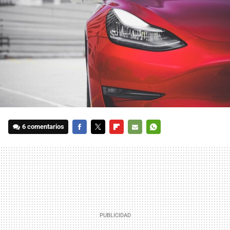
6 comentarios
FACEBOOK
TWITTER
FLIPBOARD
E-
WHATSAPP
MAIL