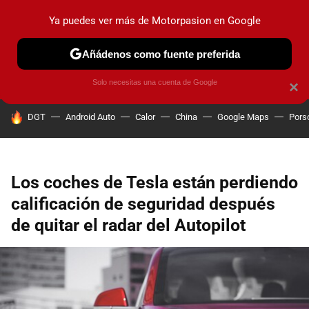
Ya puedes ver más de Motorpasion en Google
PRUEBAS
COCHES ELÉCTRICOS
OBSERVATORIO
F1
Añádenos como fuente preferida
Solo necesitas una cuenta de Google
×
HOY SE HABLA DE
DGT
Android Auto
Calor
China
Google Maps
Pors
Los coches de Tesla están perdiendo
calificación de seguridad después
de quitar el radar del Autopilot