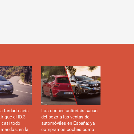
d
a tardado seis
Los coches anticrisis sacan
r que el ID.3
del pozo a las ventas de
n casi todo
automóviles en España: ya
 mandos, en la
compramos coches como