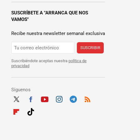
SUSCRÍBETE A "ARRANCA QUE NOS
VAMOS"
Recibe nuestra newsletter semanal exclusiva
SUSCRIBIR
Suscribiéndote aceptas nuestra
política de
privacidad
Síguenos
Twit
Fac
Yout
Inst
Tele
RSS
ter
ebo
ube
agra
gra
Flip
Tikt
ok
m
m
boar
ok