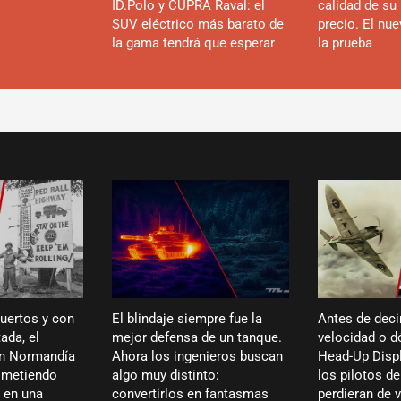
ID.Polo y CUPRA Raval: el
calidad de su 
SUV eléctrico más barato de
precio. El nu
la gama tendrá que esperar
la prueba
puertos y con
El blindaje siempre fue la
Antes de deci
ada, el
mejor defensa de un tanque.
velocidad o dó
en Normandía
Ahora los ingenieros buscan
Head-Up Displ
ó metiendo
algo muy distinto:
los pilotos de
 en una
convertirlos en fantasmas
perdieran de 