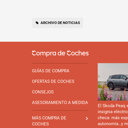
ARCHIVO DE NOTICIAS
GUÍAS DE COMPRA
OFERTAS DE COCHES
CONSEJOS
ASESORAMIENTO A MEDIDA
El Skoda Peaq 
insignia eléctri
checa: más esp
MÁS COMPRA DE
autonomía…y m
COCHES