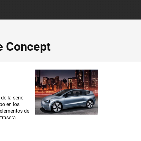
e Concept
de la serie
po en los
a elementos de
trasera