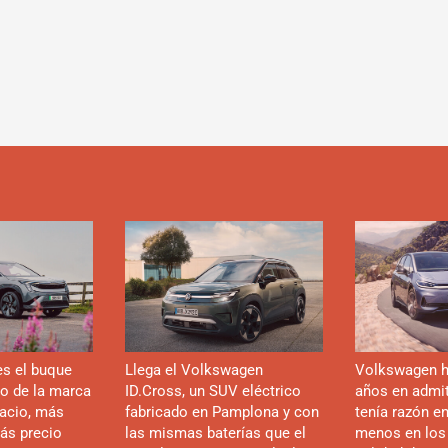
es el buque
Llega el Volkswagen
Volkswagen h
co de la marca
ID.Cross, un SUV eléctrico
años en admiti
acio, más
fabricado en Pamplona y con
tenía razón e
ás precio
las mismas baterías que el
menos en los