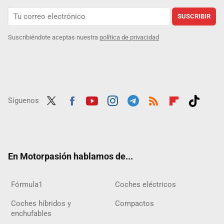
SUSCRIBIR
Suscribiéndote aceptas nuestra
política de privacidad
Síguenos
Twit
Fac
Yout
Inst
Tele
RSS
Flip
Tikt
ter
ebo
ube
agra
gra
boar
ok
ok
m
m
d
En Motorpasión hablamos de...
Fórmula1
Coches eléctricos
Coches híbridos y
Compactos
enchufables