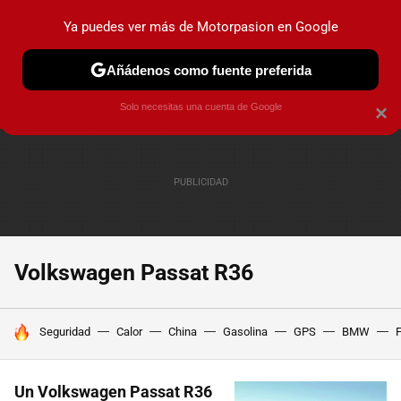
Ya puedes ver más de Motorpasion en Google
PRUEBAS
COCHES ELÉCTRICOS
OBSERVATORIO
F1
Añádenos como fuente preferida
Solo necesitas una cuenta de Google
×
Volkswagen Passat R36
HOY SE HABLA DE
Seguridad
Calor
China
Gasolina
GPS
BMW
F
Un Volkswagen Passat R36