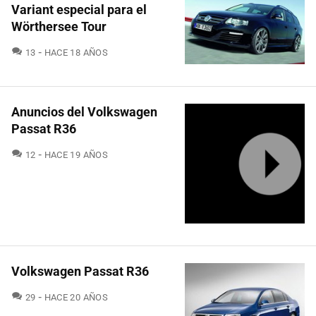
Variant especial para el
Wörthersee Tour
COMENTARIOS
13
HACE 18 AÑOS
Anuncios del Volkswagen
Passat R36
COMENTARIOS
12
HACE 19 AÑOS
Volkswagen Passat R36
COMENTARIOS
29
HACE 20 AÑOS