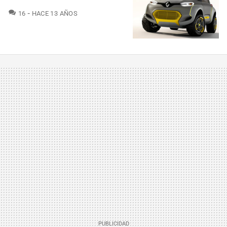
COMENTARIOS
16
HACE 13 AÑOS