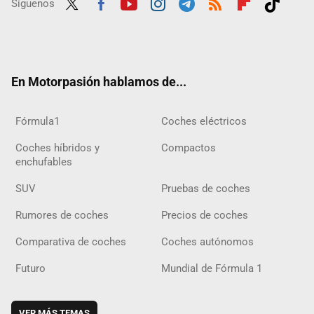
Síguenos
Twit
Fac
Yout
Inst
Tele
RSS
Flip
Tikt
ter
ebo
ube
agra
gra
boar
ok
ok
m
m
d
En Motorpasión hablamos de...
Fórmula1
Coches eléctricos
Coches híbridos y
Compactos
enchufables
SUV
Pruebas de coches
Rumores de coches
Precios de coches
Comparativa de coches
Coches autónomos
Futuro
Mundial de Fórmula 1
VER MÁS TEMAS