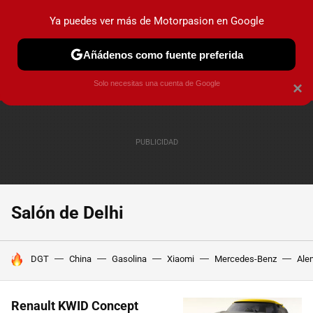
Ya puedes ver más de Motorpasion en Google
PRUEBAS
COCHES ELÉCTRICOS
OBSERVATORIO
F1
Añádenos como fuente preferida
Solo necesitas una cuenta de Google
×
Salón de Delhi
HOY SE HABLA DE
DGT
China
Gasolina
Xiaomi
Mercedes-Benz
Ale
Renault KWID Concept