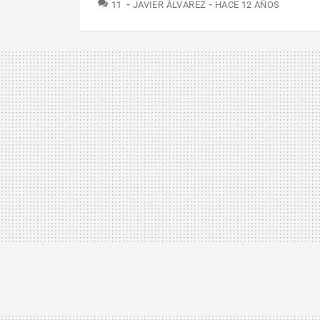
COMENTARIOS
11
JAVIER ÁLVAREZ
HACE 12 AÑOS