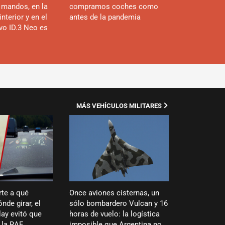
 mandos, en la
compramos coches como
interior y en el
antes de la pandemia
evo ID.3 Neo es
MÁS VEHÍCULOS MILITARES
rte a qué
Once aviones cisternas, un
nde girar, el
sólo bombardero Vulcan y 16
ay evitó que
horas de vuelo: la logística
 la RAF
imposible que Argentina no