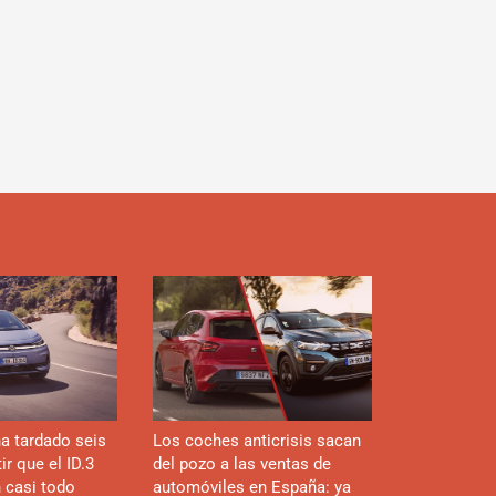
d
a tardado seis
Los coches anticrisis sacan
r que el ID.3
del pozo a las ventas de
n casi todo
automóviles en España: ya