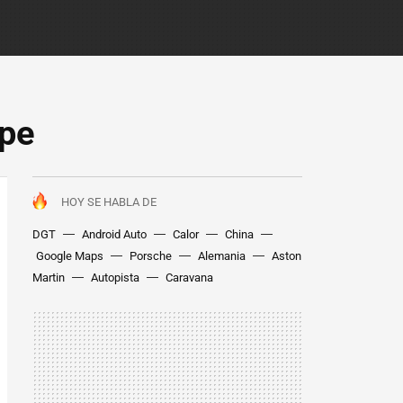
upe
HOY SE HABLA DE
DGT
Android Auto
Calor
China
Google Maps
Porsche
Alemania
Aston
Martin
Autopista
Caravana