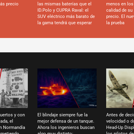
ás precio
las mismas baterías que el
menos en los
ID.Polo y CUPRA Raval: el
calidad de su 
SUV eléctrico más barato de
precio. El nu
la gama tendrá que esperar
la prueba
puertos y con
El blindaje siempre fue la
Antes de deci
ada, el
mejor defensa de un tanque.
velocidad o dó
en Normandía
Ahora los ingenieros buscan
Head-Up Displ
ó metiendo
algo muy distinto:
los pilotos de