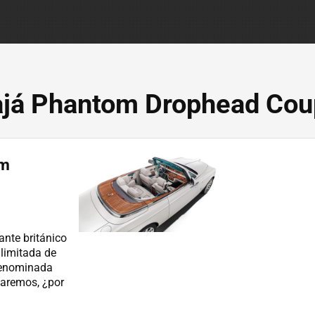
ajá Phantom Drophead Co
om
ante británico
limitada de
denominada
taremos, ¿por