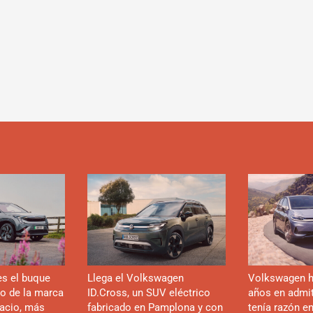
es el buque
Llega el Volkswagen
Volkswagen h
co de la marca
ID.Cross, un SUV eléctrico
años en admiti
acio, más
fabricado en Pamplona y con
tenía razón e