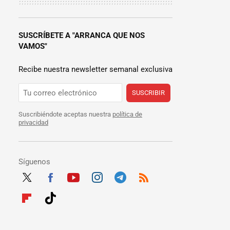
SUSCRÍBETE A "ARRANCA QUE NOS
VAMOS"
Recibe nuestra newsletter semanal exclusiva
SUSCRIBIR
Suscribiéndote aceptas nuestra
política de
privacidad
Síguenos
Twit
Fac
Yout
Inst
Tele
RSS
ter
ebo
ube
agra
gra
Flip
Tikt
ok
m
m
boar
ok