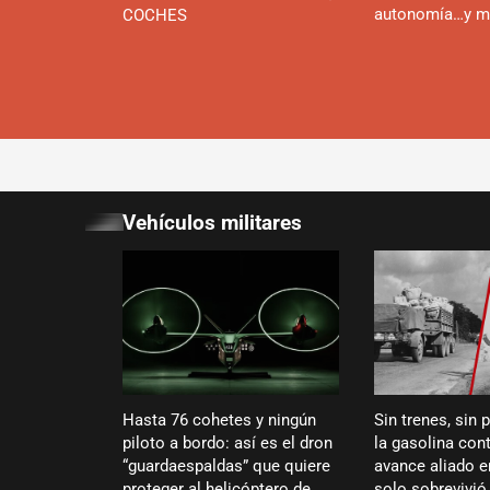
autonomía…y m
COCHES
Vehículos militares
Hasta 76 cohetes y ningún
Sin trenes, sin 
piloto a bordo: así es el dron
la gasolina cont
“guardaespaldas” que quiere
avance aliado 
proteger al helicóptero de
solo sobrevivi