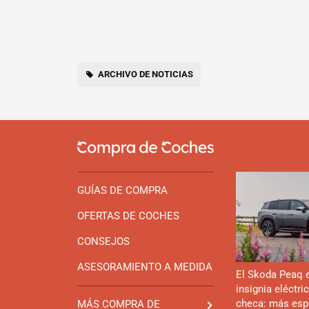
ARCHIVO DE NOTICIAS
GUÍAS DE COMPRA
OFERTAS DE COCHES
CONSEJOS
ASESORAMIENTO A MEDIDA
El Skoda Peaq 
insignia eléctri
checa: más esp
MÁS COMPRA DE