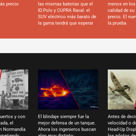
ás precio
las mismas baterías que el
menos en los
ID.Polo y CUPRA Raval: el
calidad de su 
SUV eléctrico más barato de
precio. El nu
la gama tendrá que esperar
la prueba
puertos y con
El blindaje siempre fue la
Antes de deci
ada, el
mejor defensa de un tanque.
velocidad o dó
en Normandía
Ahora los ingenieros buscan
Head-Up Displ
ó metiendo
algo muy distinto:
los pilotos de