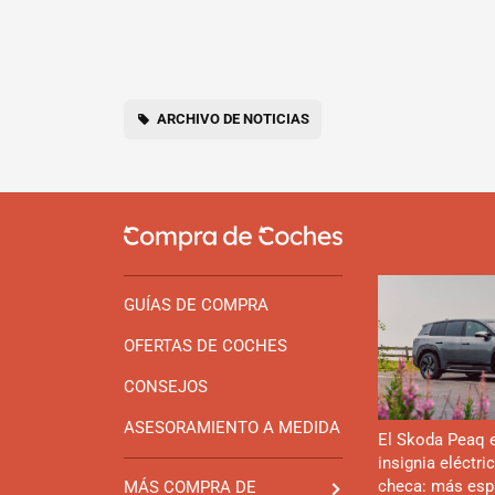
ARCHIVO DE NOTICIAS
GUÍAS DE COMPRA
OFERTAS DE COCHES
CONSEJOS
ASESORAMIENTO A MEDIDA
El Skoda Peaq 
insignia eléctri
checa: más esp
MÁS COMPRA DE