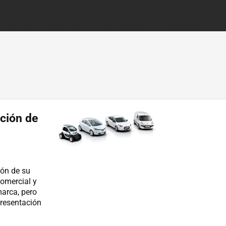
ción de
ión de su
comercial y
marca, pero
presentación