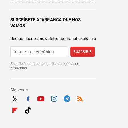
SUSCRÍBETE A "ARRANCA QUE NOS
VAMOS"
Recibe nuestra newsletter semanal exclusiva
SUSCRIBIR
Suscribiéndote aceptas nuestra
política de
privacidad
Síguenos
Twit
Fac
Yout
Inst
Tele
RSS
ter
ebo
ube
agra
gra
Flip
Tikt
ok
m
m
boar
ok