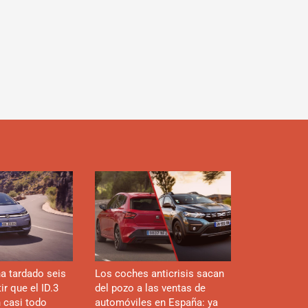
d
a tardado seis
Los coches anticrisis sacan
r que el ID.3
del pozo a las ventas de
n casi todo
automóviles en España: ya