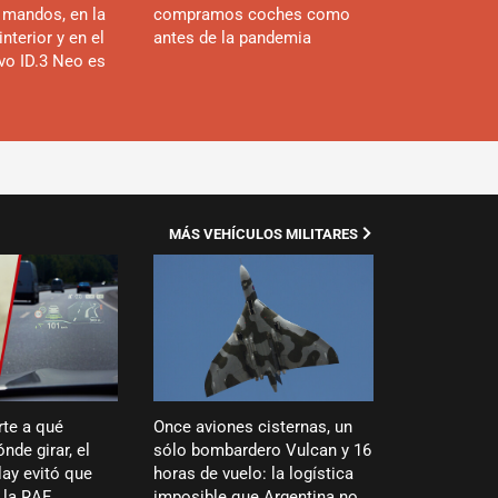
 mandos, en la
compramos coches como
interior y en el
antes de la pandemia
evo ID.3 Neo es
MÁS VEHÍCULOS MILITARES
rte a qué
Once aviones cisternas, un
nde girar, el
sólo bombardero Vulcan y 16
ay evitó que
horas de vuelo: la logística
 la RAF
imposible que Argentina no