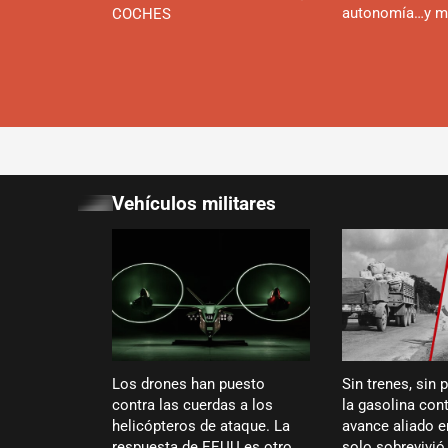
autonomía…y m
COCHES
Vehículos militares
Los drones han puesto
Sin trenes, sin 
contra las cuerdas a los
la gasolina cont
helicópteros de ataque. La
avance aliado 
respuesta de EEUU es otro
solo sobrevivi