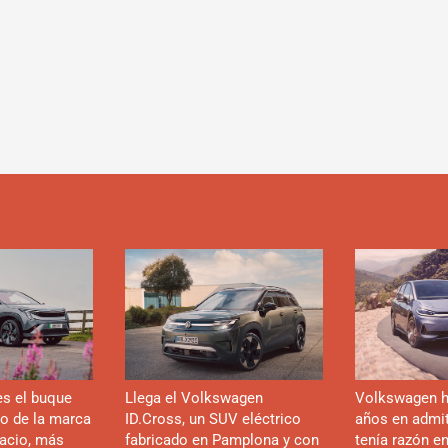
es el buque
Llega el Volkswagen
Volkswagen h
co de la marca
ID.Cross, un SUV eléctrico
años en admiti
acio, más
fabricado en Pamplona y con
tenía razón e