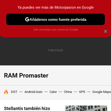
Ya puedes ver más de Motorpasion en Google
PRUEBAS
COCHES ELÉCTRICOS
OBSERVATORIO
F1
Añádenos como fuente preferida
Solo necesitas una cuenta de Google
×
RAM Promaster
HOY SE HABLA DE
DGT
Android Auto
Calor
China
GPS
Google Maps
Stellantis también hizo