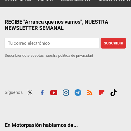
RECIBE "Arranca que nos vamos", NUESTRA
NEWSLETTER SEMANAL
SUSCRIBIR
Suscribiéndote aceptas nuestra
política de privacidad
Síguenos
Twit
Fac
Yout
Inst
Tele
RSS
Flip
Tikt
ter
ebo
ube
agra
gra
boar
ok
ok
m
m
d
En Motorpasión hablamos de...