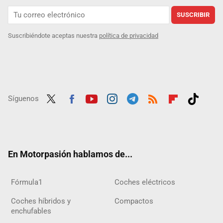
SUSCRIBIR
Suscribiéndote aceptas nuestra
política de privacidad
Síguenos
Twit
Fac
Yout
Inst
Tele
RSS
Flip
Tikt
ter
ebo
ube
agra
gra
boar
ok
ok
m
m
d
En Motorpasión hablamos de...
Fórmula1
Coches eléctricos
Coches híbridos y
Compactos
enchufables