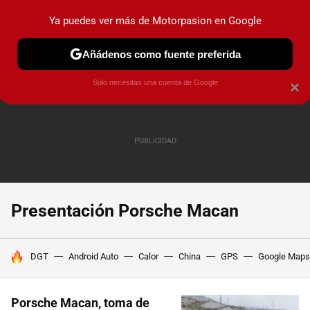
Ya puedes ver más de Motorpasion en Google
PRUEBAS
COCHES ELÉCTRICOS
OBSERVATORIO
F1
Añádenos como fuente preferida
Solo necesitas una cuenta de Google
×
Presentación Porsche Macan
HOY SE HABLA DE
DGT
Android Auto
Calor
China
GPS
Google Maps
Porsche Macan, toma de