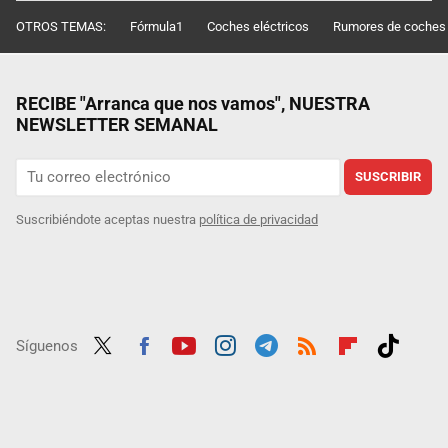
OTROS TEMAS:
Fórmula1
Coches eléctricos
Rumores de coches
RECIBE "Arranca que nos vamos", NUESTRA
NEWSLETTER SEMANAL
SUSCRIBIR
Suscribiéndote aceptas nuestra
política de privacidad
Síguenos
Twit
Fac
Yout
Inst
Tele
RSS
Flip
Tikt
ter
ebo
ube
agra
gra
boar
ok
ok
m
m
d