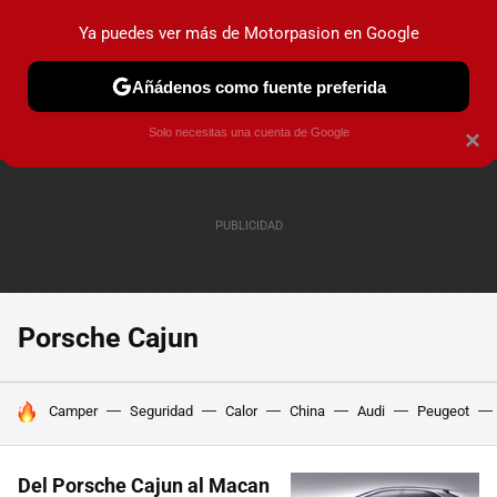
Ya puedes ver más de Motorpasion en Google
PRUEBAS
COCHES ELÉCTRICOS
OBSERVATORIO
F1
Añádenos como fuente preferida
Solo necesitas una cuenta de Google
×
Porsche Cajun
HOY SE HABLA DE
Camper
Seguridad
Calor
China
Audi
Peugeot
Del Porsche Cajun al Macan