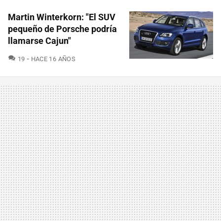
Martin Winterkorn: "El SUV
pequeño de Porsche podría
llamarse Cajun"
COMENTARIOS
19
HACE 16 AÑOS