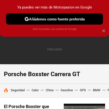
Ya puedes ver más de Motorpasion en Google
PRUEBAS
COCHES ELÉCTRICOS
OBSERVATORIO
F1
Añádenos como fuente preferida
Solo necesitas una cuenta de Google
×
Porsche Boxster Carrera GT
HOY SE HABLA DE
Seguridad
Calor
China
Gasolina
GPS
BMW
F
El Porsche Boxster que