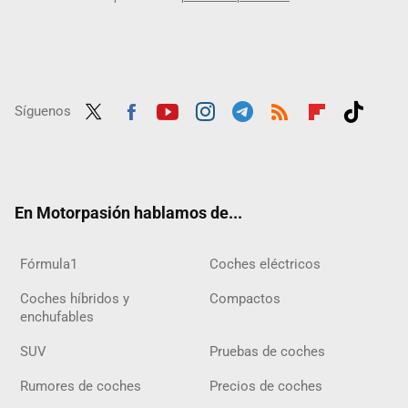
Síguenos
Twit
Fac
Yout
Inst
Tele
RSS
Flip
Tikt
ter
ebo
ube
agra
gra
boar
ok
ok
m
m
d
En Motorpasión hablamos de...
Fórmula1
Coches eléctricos
Coches híbridos y
Compactos
enchufables
SUV
Pruebas de coches
Rumores de coches
Precios de coches