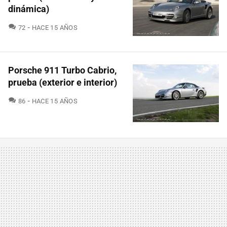
dinámica)
COMENTARIOS
72
HACE 15 AÑOS
Porsche 911 Turbo Cabrio,
prueba (exterior e interior)
COMENTARIOS
86
HACE 15 AÑOS