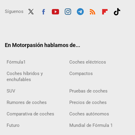
Síguenos
Twit
Fac
Yout
Inst
Tele
RSS
Flip
Tikt
ter
ebo
ube
agra
gra
boar
ok
ok
m
m
d
En Motorpasión hablamos de...
Fórmula1
Coches eléctricos
Coches híbridos y
Compactos
enchufables
SUV
Pruebas de coches
Rumores de coches
Precios de coches
Comparativa de coches
Coches autónomos
Futuro
Mundial de Fórmula 1