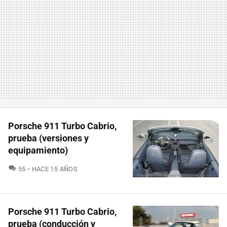
Porsche 911 Turbo Cabrio,
prueba (versiones y
equipamiento)
COMENTARIOS
55
HACE 15 AÑOS
Porsche 911 Turbo Cabrio,
prueba (conducción y