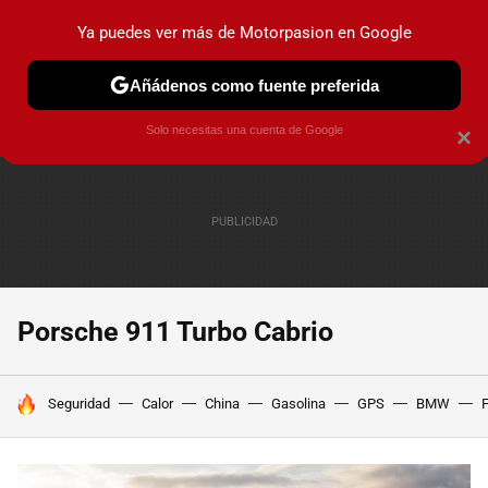
Ya puedes ver más de Motorpasion en Google
PRUEBAS
COCHES ELÉCTRICOS
OBSERVATORIO
F1
Añádenos como fuente preferida
Solo necesitas una cuenta de Google
×
Porsche 911 Turbo Cabrio
HOY SE HABLA DE
Seguridad
Calor
China
Gasolina
GPS
BMW
F