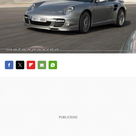
FACEBOOK
TWITTER
FLIPBOARD
E-
WHATSAPP
MAIL