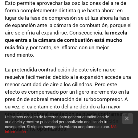
Esto permite aprovechar las oscilaciones del aire de
forma completamente distinta que hasta ahora: en
lugar de la fase de compresión se utiliza ahora la fase
de expansión ante la cámara de combustión, porque el
aire se enfría al expandirse. Consecuencia:
la mezcla
que entra a la cámara de combustión está mucho
más fría
y, por tanto, se inflama con un mejor
rendimiento.
La pretendida contradicción de este sistema se
resuelve fácilmente: debido a la expansión accede una
menor cantidad de aire a los cilindros. Pero este
efecto es compensado por un ligero incremento en la
presión de sobrealimentación del turbocompresor. A
su vez, el calentamiento del aire debido a la mayor
presión de sobrealimentación se puede contrarrestar
Utilizamos cookies de terceros para generar estadísticas de
con los radiadores del aire de sobrealimentación
audiencia y mostrar publicidad personalizada analizando tu
navegación. Si sigues navegando estarás aceptando su uso.
Más
debidamente optimizados.
información