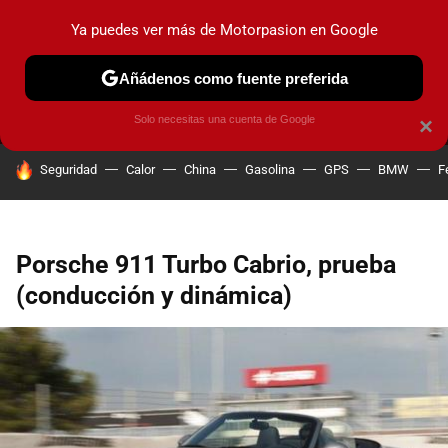
Ya puedes ver más de Motorpasion en Google
MENÚ
NUEVO
Añádenos como fuente preferida
PRUEBAS
COCHES ELÉCTRICOS
OBSERVATORIO
F1
Solo necesitas una cuenta de Google
×
HOY SE HABLA DE
Seguridad
Calor
China
Gasolina
GPS
BMW
F
Porsche 911 Turbo Cabrio, prueba
(conducción y dinámica)