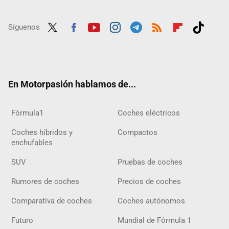
Síguenos
Twit
Fac
Yout
Inst
Tele
RSS
Flip
Tikt
ter
ebo
ube
agra
gra
boar
ok
ok
m
m
d
En Motorpasión hablamos de...
Fórmula1
Coches eléctricos
Coches híbridos y
Compactos
enchufables
SUV
Pruebas de coches
Rumores de coches
Precios de coches
Comparativa de coches
Coches autónomos
Futuro
Mundial de Fórmula 1