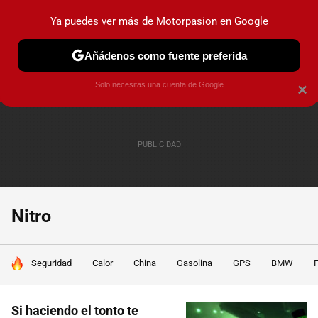
Ya puedes ver más de Motorpasion en Google
PRUEBAS
COCHES ELÉCTRICOS
OBSERVATORIO
F1
Añádenos como fuente preferida
Solo necesitas una cuenta de Google
×
Nitro
HOY SE HABLA DE
Seguridad
Calor
China
Gasolina
GPS
BMW
F
Si haciendo el tonto te