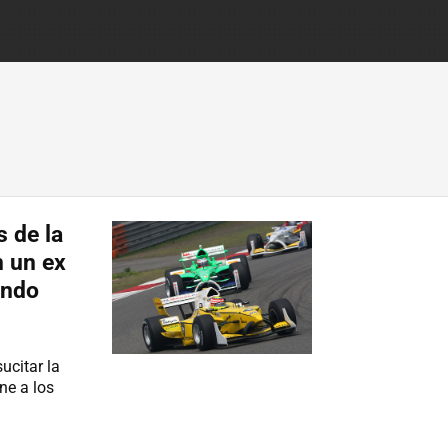
 de la
n un ex
ando
ucitar la
e a los