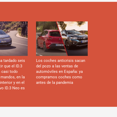
a tardado seis
Los coches anticrisis sacan
r que el ID.3
del pozo a las ventas de
n casi todo
automóviles en España: ya
 mandos, en la
compramos coches como
interior y en el
antes de la pandemia
evo ID.3 Neo es