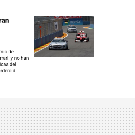
ran
emio de
rari, y no han
icas del
rdero di