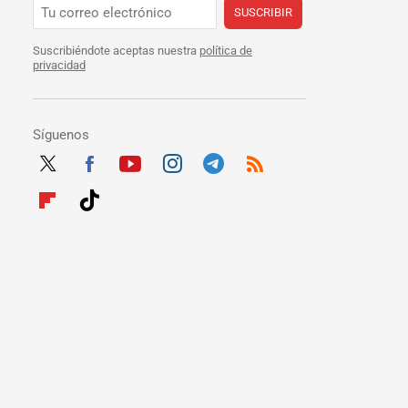
SUSCRIBIR
Suscribiéndote aceptas nuestra
política de
privacidad
Síguenos
Twit
Fac
Yout
Inst
Tele
RSS
ter
ebo
ube
agra
gra
Flip
Tikt
ok
m
m
boar
ok
d