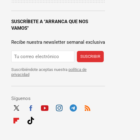
SUSCRÍBETE A "ARRANCA QUE NOS
VAMOS"
Recibe nuestra newsletter semanal exclusiva
SUSCRIBIR
Suscribiéndote aceptas nuestra
política de
privacidad
Síguenos
Twit
Fac
Yout
Inst
Tele
RSS
ter
ebo
ube
agra
gra
Flip
Tikt
ok
m
m
boar
ok