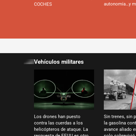
autonomía…y m
COCHES
Vehículos militares
Los drones han puesto
Sin trenes, sin 
contra las cuerdas a los
la gasolina cont
helicópteros de ataque. La
avance aliado 
respuesta de EEUU es otro
solo sobrevivi