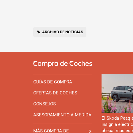
ARCHIVO DE NOTICIAS
GUÍAS DE COMPRA
OFERTAS DE COCHES
CONSEJOS
ASESORAMIENTO A MEDIDA
El Skoda Peaq 
insignia eléctri
checa: más esp
MÁS COMPRA DE