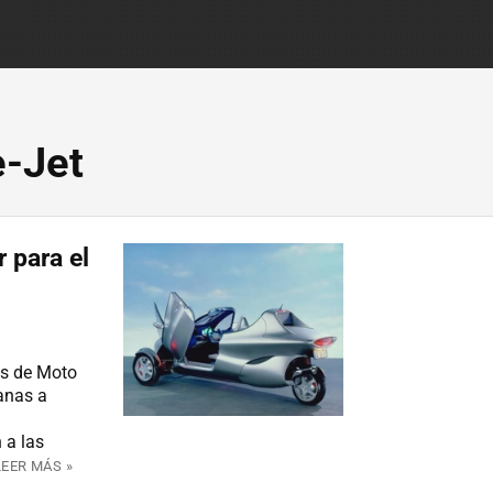
e-Jet
 para el
es de Moto
anas a
 a las
LEER MÁS »