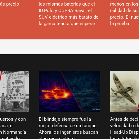
ás precio
las mismas baterías que el
menos en los
ID.Polo y CUPRA Raval: el
calidad de su 
SUV eléctrico más barato de
precio. El nu
la gama tendrá que esperar
la prueba
puertos y con
El blindaje siempre fue la
Antes de deci
ada, el
mejor defensa de un tanque.
velocidad o dó
en Normandía
Ahora los ingenieros buscan
Head-Up Displ
ó metiendo
algo muy distinto:
los pilotos de