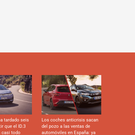
d
a tardado seis
Los coches anticrisis sacan
r que el ID.3
del pozo a las ventas de
n casi todo
automóviles en España: ya