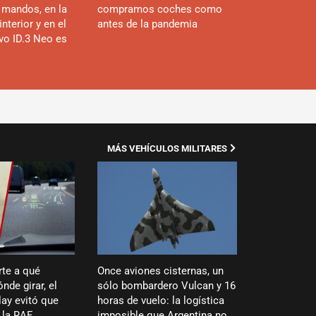
 mandos, en la
compramos coches como
interior y en el
antes de la pandemia
evo ID.3 Neo es
MÁS VEHÍCULOS MILITARES
rte a qué
Once aviones cisternas, un
nde girar, el
sólo bombardero Vulcan y 16
ay evitó que
horas de vuelo: la logística
 la RAF
imposible que Argentina no