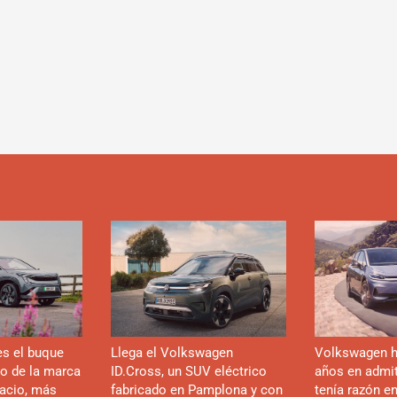
es el buque
Llega el Volkswagen
Volkswagen h
co de la marca
ID.Cross, un SUV eléctrico
años en admiti
acio, más
fabricado en Pamplona y con
tenía razón e