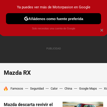
Ya puedes ver más de Motorpasion en Google
PRUEBAS
COCHES ELÉCTRICOS
OBSERVATORIO
F1
Añádenos como fuente preferida
Solo necesitas una cuenta de Google
×
Mazda RX
HOY SE HABLA DE
Famosos
Seguridad
Calor
China
Google Maps
Xi
Mazda descarta revivir el