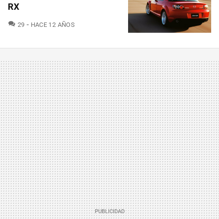
RX
COMENTARIOS
29
HACE 12 AÑOS