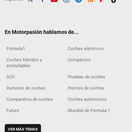
Twit
Fac
Yout
Inst
Tele
RSS
Flip
Tikt
ter
ebo
ube
agra
gra
boar
ok
ok
m
m
d
En Motorpasión hablamos de...
Fórmula1
Coches eléctricos
Coches híbridos y
Compactos
enchufables
SUV
Pruebas de coches
Rumores de coches
Precios de coches
Comparativa de coches
Coches autónomos
Futuro
Mundial de Fórmula 1
VER MÁS TEMAS