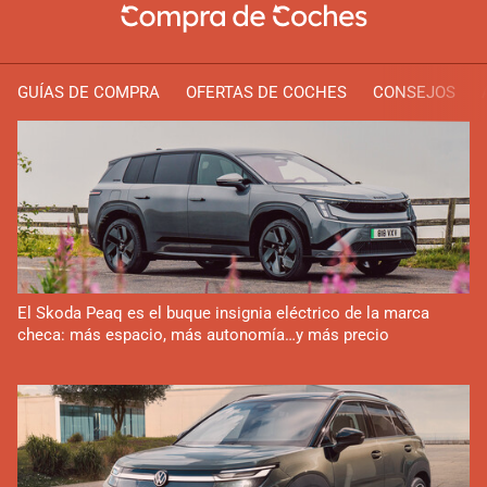
GUÍAS DE COMPRA
OFERTAS DE COCHES
CONSEJOS
El Skoda Peaq es el buque insignia eléctrico de la marca
checa: más espacio, más autonomía…y más precio