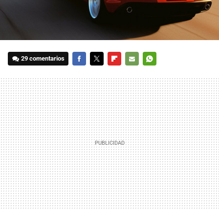
29 comentarios
FACEBOOK
TWITTER
FLIPBOARD
E-
WHATSAPP
MAIL