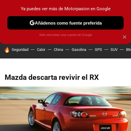
Ya puedes ver más de Motorpasion en Google
PRUEBAS
COCHES ELÉCTRICOS
OBSERVATORIO
F1
Añádenos como fuente preferida
Solo necesitas una cuenta de Google
×
HOY SE HABLA DE
Seguridad
Calor
China
Gasolina
GPS
SUV
B
Mazda descarta revivir el RX