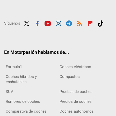
Síguenos
Twit
Fac
Yout
Inst
Tele
RSS
Flip
Tikt
ter
ebo
ube
agra
gra
boar
ok
ok
m
m
d
En Motorpasión hablamos de...
Fórmula1
Coches eléctricos
Coches híbridos y
Compactos
enchufables
SUV
Pruebas de coches
Rumores de coches
Precios de coches
Comparativa de coches
Coches autónomos