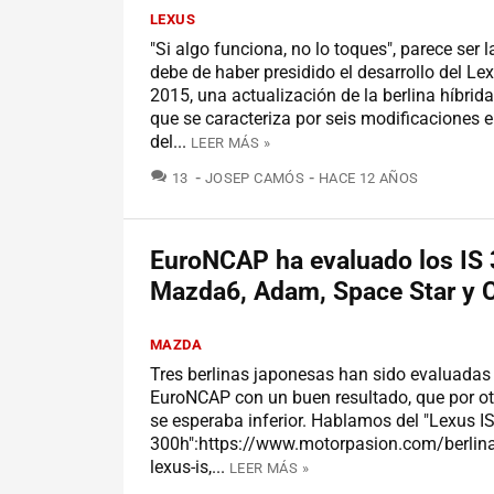
LEXUS
"Si algo funciona, no lo toques", parece ser
debe de haber presidido el desarrollo del Le
2015, una actualización de la berlina híbrid
que se caracteriza por seis modificaciones en
del...
LEER MÁS »
COMENTARIOS
13
JOSEP CAMÓS
HACE 12 AÑOS
EuroNCAP ha evaluado los IS 
Mazda6, Adam, Space Star y C
MAZDA
Tres berlinas japonesas han sido evaluadas
EuroNCAP con un buen resultado, que por otr
se esperaba inferior. Hablamos del "Lexus I
300h":https://www.motorpasion.com/berlin
lexus-is,...
LEER MÁS »