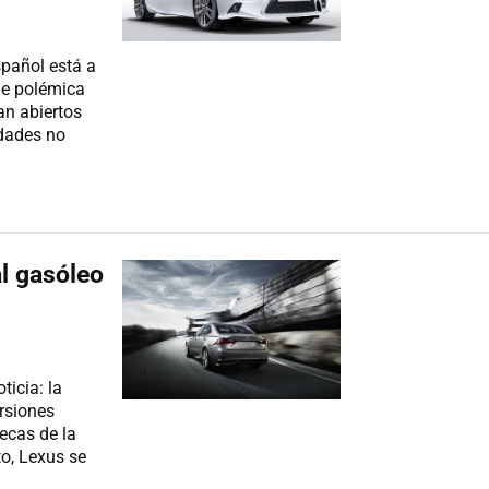
spañol está a
de polémica
van abiertos
dades no
l gasóleo
ticia: la
rsiones
ecas de la
o, Lexus se