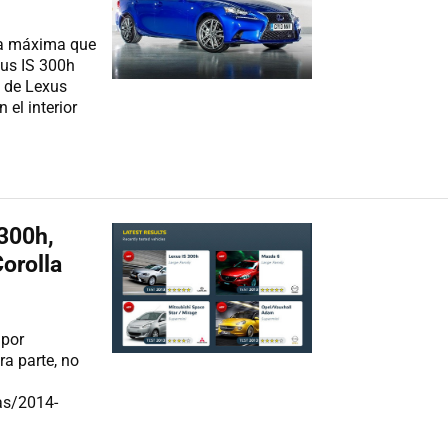
 la máxima que
xus IS 300h
a de Lexus
 el interior
300h,
orolla
 por
a parte, no
S
as/2014-