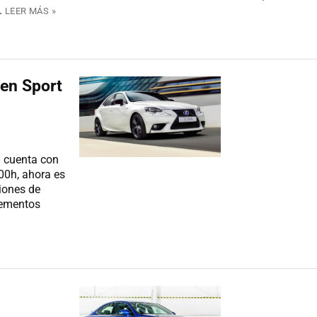
.
LEER MÁS »
 en Sport
 cuenta con
00h, ahora es
siones de
lementos