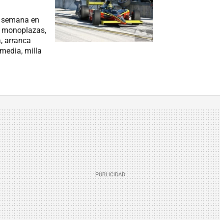
e semana en
e monoplazas,
, arranca
media, milla