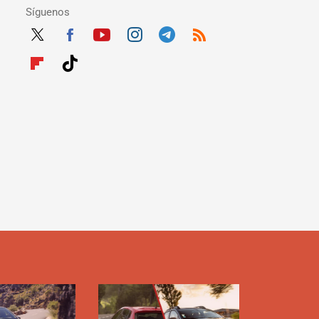
Síguenos
Twit
Fac
Yout
Inst
Tele
RSS
ter
ebo
ube
agra
gra
Flip
Tikt
ok
m
m
boar
ok
d