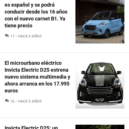
es español y se podrá
conducir desde los 16 años
con el nuevo carnet B1. Ya
tiene precio
COMENTARIOS
17
HACE 4 AÑOS
El microurbano eléctrico
Invicta Electric D2S estrena
nuevo sistema multimedia y
ahora arranca en los 17.995
euros
COMENTARIOS
16
HACE 5 AÑOS
Invicta Electric D2S: un