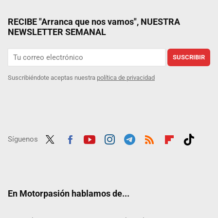
RECIBE "Arranca que nos vamos", NUESTRA
NEWSLETTER SEMANAL
SUSCRIBIR
Suscribiéndote aceptas nuestra
política de privacidad
Síguenos
Twit
Fac
Yout
Inst
Tele
RSS
Flip
Tikt
ter
ebo
ube
agra
gra
boar
ok
ok
m
m
d
En Motorpasión hablamos de...