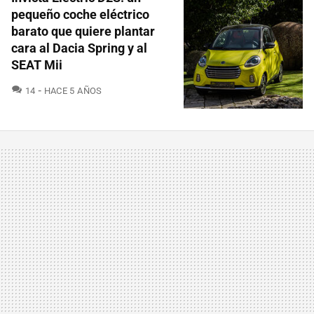
pequeño coche eléctrico
barato que quiere plantar
cara al Dacia Spring y al
SEAT Mii
COMENTARIOS
14
HACE 5 AÑOS