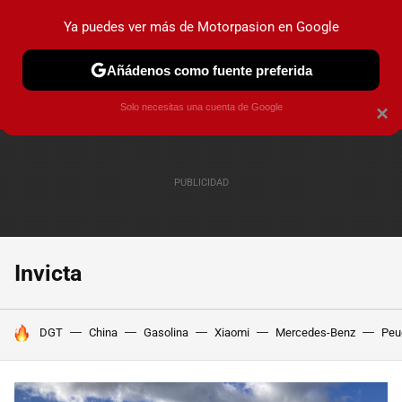
Ya puedes ver más de Motorpasion en Google
PRUEBAS
COCHES ELÉCTRICOS
OBSERVATORIO
F1
Añádenos como fuente preferida
Solo necesitas una cuenta de Google
×
Invicta
HOY SE HABLA DE
DGT
China
Gasolina
Xiaomi
Mercedes-Benz
Peu