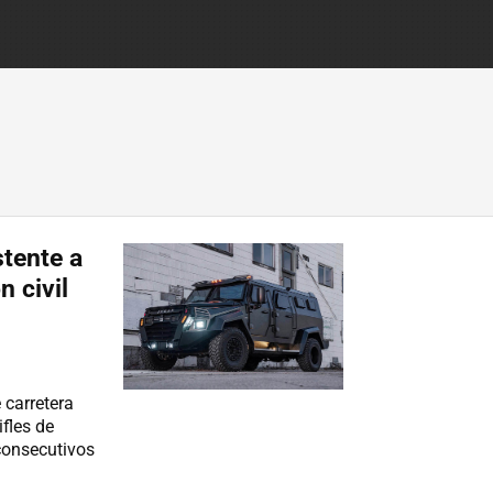
stente a
 civil
 carretera
ifles de
consecutivos