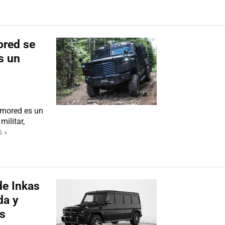
ored se
s un
rmored es un
ilitar,
 »
e Inkas
da y
os