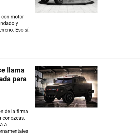
 con motor
indado y
rreno. Eso sí,
se llama
ada para
 de la firma
a conozcas.
a a
ernamentales