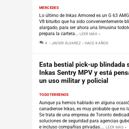
MERCEDES
Lo último de Inkas Armored es un G 63 AMG
V8 biturbo que ha sido convenientemente bl
alargado, para ser ahora una limusina todote
prepara la cartera...
LEER MÁS »
COMENTARIOS
4
JAVIER ÁLVAREZ
HACE 8 AÑOS
Esta bestial pick-up blindada 
Inkas Sentry MPV y está pens
un uso militar y policial
TODOTERRENOS
Aunque ya hemos hablado en alguna ocasión
canadiense Inkas, es muy probable que no l
Se trata de una empresa de Toronto dedicad
soluciones de seguridad para agencias gub
e incluso compañías privadas....
LEER MÁS »