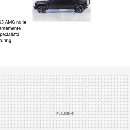
 63 AMG no le
cientemente
pecialista
turing