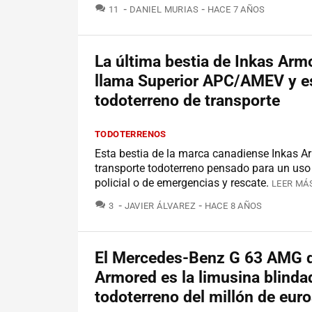
COMENTARIOS
11
DANIEL MURIAS
HACE 7 AÑOS
La última bestia de Inkas Arm
llama Superior APC/AMEV y e
todoterreno de transporte
TODOTERRENOS
Esta bestia de la marca canadiense Inkas A
transporte todoterreno pensado para un uso m
policial o de emergencias y rescate.
LEER MÁS
COMENTARIOS
3
JAVIER ÁLVAREZ
HACE 8 AÑOS
El Mercedes-Benz G 63 AMG d
Armored es la limusina blinda
todoterreno del millón de eur