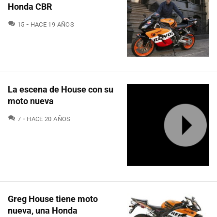
Honda CBR
COMENTARIOS
15
HACE 19 AÑOS
La escena de House con su
moto nueva
COMENTARIOS
7
HACE 20 AÑOS
Greg House tiene moto
nueva, una Honda