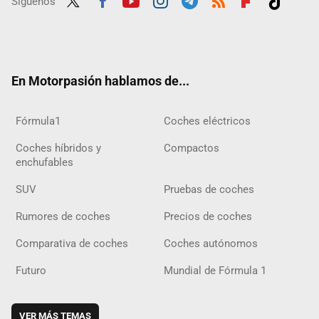
Síguenos
Twit
Fac
Yout
Inst
Tele
RSS
Flip
Tikt
ter
ebo
ube
agra
gra
boar
ok
ok
m
m
d
En Motorpasión hablamos de...
Fórmula1
Coches eléctricos
Coches híbridos y
Compactos
enchufables
SUV
Pruebas de coches
Rumores de coches
Precios de coches
Comparativa de coches
Coches autónomos
Futuro
Mundial de Fórmula 1
VER MÁS TEMAS