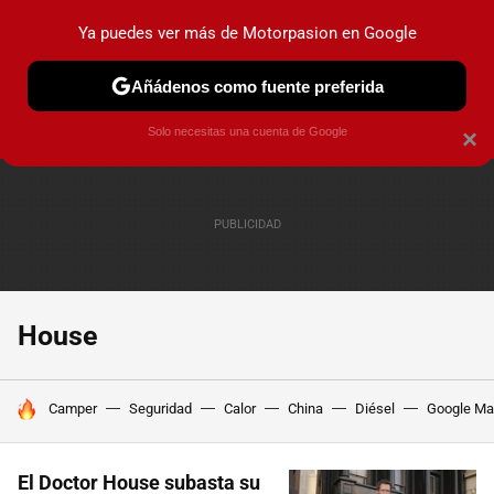
Ya puedes ver más de Motorpasion en Google
PRUEBAS
COCHES ELÉCTRICOS
OBSERVATORIO
F1
Añádenos como fuente preferida
Solo necesitas una cuenta de Google
×
House
HOY SE HABLA DE
Camper
Seguridad
Calor
China
Diésel
Google M
El Doctor House subasta su