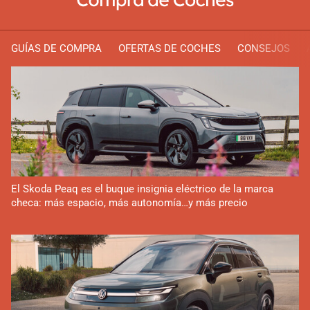
GUÍAS DE COMPRA
OFERTAS DE COCHES
CONSEJOS
El Skoda Peaq es el buque insignia eléctrico de la marca
checa: más espacio, más autonomía…y más precio