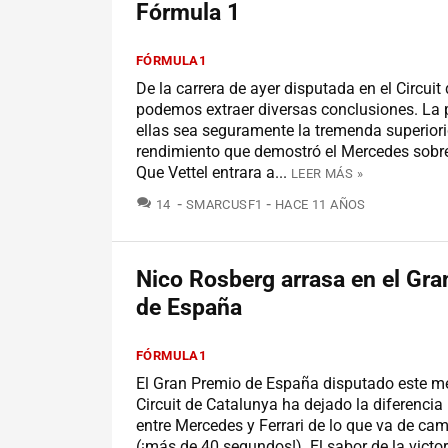
Fórmula 1
FÓRMULA1
De la carrera de ayer disputada en el Circuit
podemos extraer diversas conclusiones. La 
ellas sea seguramente la tremenda superior
rendimiento que demostró el Mercedes sobre 
Que Vettel entrara a...
LEER MÁS »
COMENTARIOS
14
SMARCUSF1
HACE 11 AÑOS
Nico Rosberg arrasa en el Gr
de España
FÓRMULA1
El Gran Premio de España disputado este me
Circuit de Catalunya ha dejado la diferenci
entre Mercedes y Ferrari de lo que va de c
(¡más de 40 segundos!). El sabor de la victor