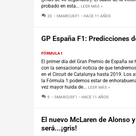
probado en esta...
LEER MÁS »
COMENTARIOS
23
SMARCUSF1
HACE 11 AÑOS
GP España F1: Predicciones d
FÓRMULA1
El primer día del Gran Premio de España se 
con la sensacional noticia de que tendremo
en el Circuit de Catalunya hasta 2019. Los a
la Fórmula 1 podemos estar de enhorabuena
vez mayor huida de...
LEER MÁS »
COMENTARIOS
9
SMARCUSF1
HACE 11 AÑOS
El nuevo McLaren de Alonso y
será...¡gris!