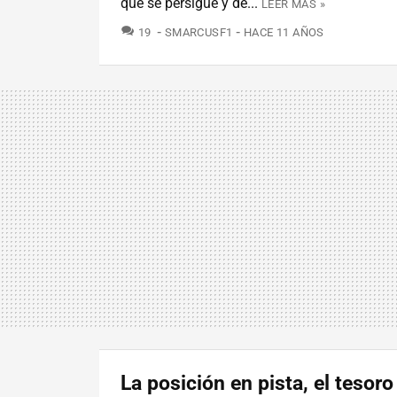
que se persigue y de...
LEER MÁS »
COMENTARIOS
19
SMARCUSF1
HACE 11 AÑOS
La posición en pista, el tesoro