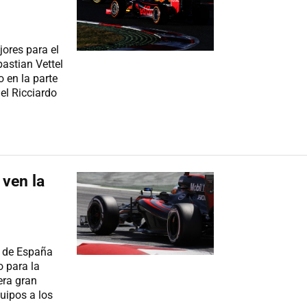
ores para el
bastian Vettel
 en la parte
iel Ricciardo
 ven la
o de España
o para la
era gran
uipos a los