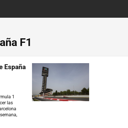
aña F1
de España
órmula 1
cer las
Barcelona
e semana,