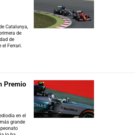
 de Catalunya,
primera de
idad de
el Ferrari.
an Premio
diodía en el
a más grande
ampeonato
ia lo ha