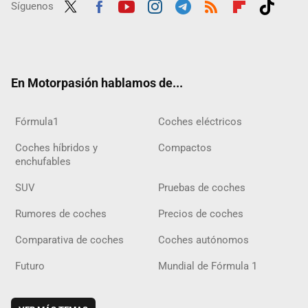
Síguenos
Twit
Fac
Yout
Inst
Tele
RSS
Flip
Tikt
ter
ebo
ube
agra
gra
boar
ok
ok
m
m
d
En Motorpasión hablamos de...
Fórmula1
Coches eléctricos
Coches híbridos y
Compactos
enchufables
SUV
Pruebas de coches
Rumores de coches
Precios de coches
Comparativa de coches
Coches autónomos
Futuro
Mundial de Fórmula 1