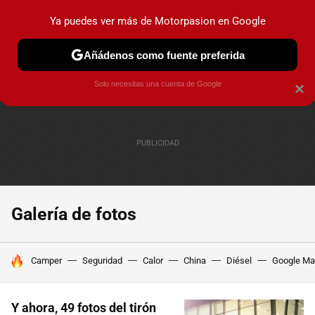
Ya puedes ver más de Motorpasion en Google
PRUEBAS
COCHES ELÉCTRICOS
OBSERVATORIO
F1
Añádenos como fuente preferida
Solo necesitas una cuenta de Google
×
Galería de fotos
HOY SE HABLA DE
Camper
Seguridad
Calor
China
Diésel
Google M
Y ahora, 49 fotos del tirón