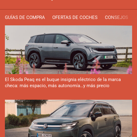
GUÍAS DE COMPRA
OFERTAS DE COCHES
CONSEJOS
El Skoda Peaq es el buque insignia eléctrico de la marca
checa: más espacio, más autonomía…y más precio