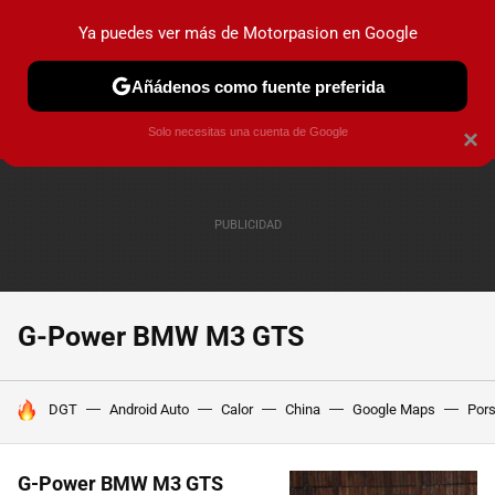
Ya puedes ver más de Motorpasion en Google
PRUEBAS
COCHES ELÉCTRICOS
OBSERVATORIO
F1
Añádenos como fuente preferida
Solo necesitas una cuenta de Google
×
G-Power BMW M3 GTS
HOY SE HABLA DE
DGT
Android Auto
Calor
China
Google Maps
Por
G-Power BMW M3 GTS