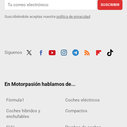
SUSCRIBIR
Suscribiéndote aceptas nuestra
política de privacidad
Síguenos
Twit
Fac
Yout
Inst
Tele
RSS
Flip
Tikt
ter
ebo
ube
agra
gra
boar
ok
ok
m
m
d
En Motorpasión hablamos de...
Fórmula1
Coches eléctricos
Coches híbridos y
Compactos
enchufables