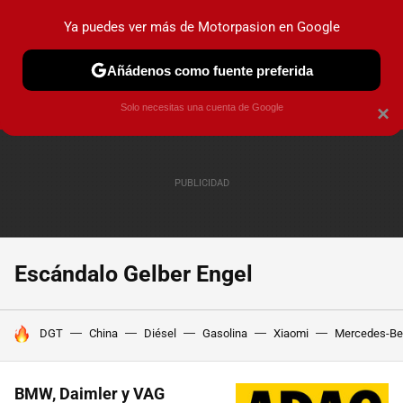
Ya puedes ver más de Motorpasion en Google
PRUEBAS
COCHES ELÉCTRICOS
OBSERVATORIO
F1
Añádenos como fuente preferida
Solo necesitas una cuenta de Google
×
Escándalo Gelber Engel
HOY SE HABLA DE
DGT
China
Diésel
Gasolina
Xiaomi
Mercedes-Be
BMW, Daimler y VAG