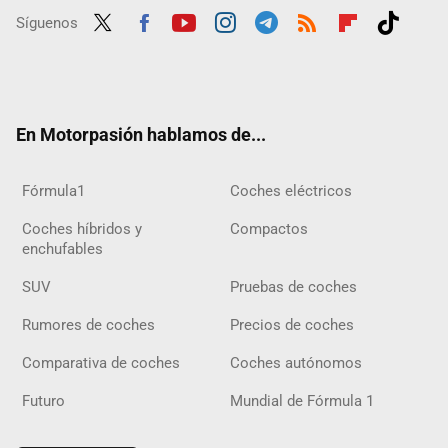
Síguenos
Twit
Fac
Yout
Inst
Tele
RSS
Flip
Tikt
ter
ebo
ube
agra
gra
boar
ok
ok
m
m
d
En Motorpasión hablamos de...
Fórmula1
Coches eléctricos
Coches híbridos y
Compactos
enchufables
SUV
Pruebas de coches
Rumores de coches
Precios de coches
Comparativa de coches
Coches autónomos
Futuro
Mundial de Fórmula 1