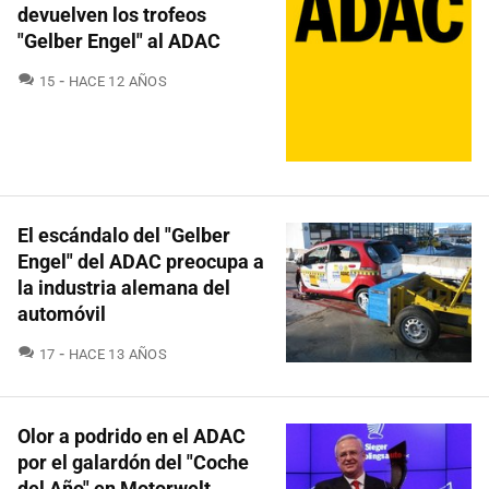
devuelven los trofeos
"Gelber Engel" al ADAC
COMENTARIOS
15
HACE 12 AÑOS
El escándalo del "Gelber
Engel" del ADAC preocupa a
la industria alemana del
automóvil
COMENTARIOS
17
HACE 13 AÑOS
Olor a podrido en el ADAC
por el galardón del "Coche
del Año" en Motorwelt