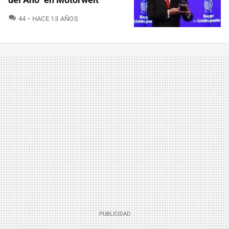
COMENTARIOS
44
HACE 13 AÑOS