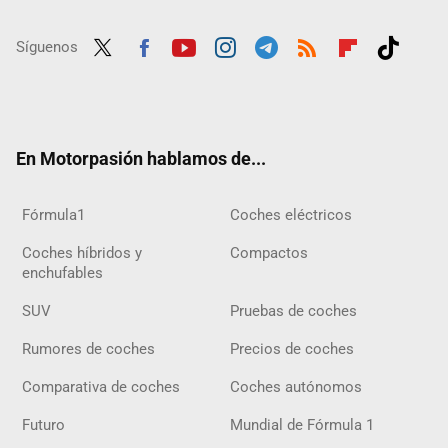
Síguenos
Twit
Fac
Yout
Inst
Tele
RSS
Flip
Tikt
ter
ebo
ube
agra
gra
boar
ok
ok
m
m
d
En Motorpasión hablamos de...
Fórmula1
Coches eléctricos
Coches híbridos y
Compactos
enchufables
SUV
Pruebas de coches
Rumores de coches
Precios de coches
Comparativa de coches
Coches autónomos
Futuro
Mundial de Fórmula 1