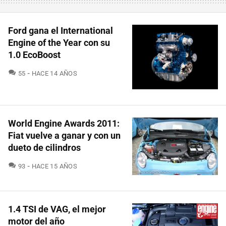
Ford gana el International
Engine of the Year con su
1.0 EcoBoost
COMENTARIOS
55
HACE 14 AÑOS
World Engine Awards 2011:
Fiat vuelve a ganar y con un
dueto de cilindros
COMENTARIOS
93
HACE 15 AÑOS
1.4 TSI de VAG, el mejor
motor del año