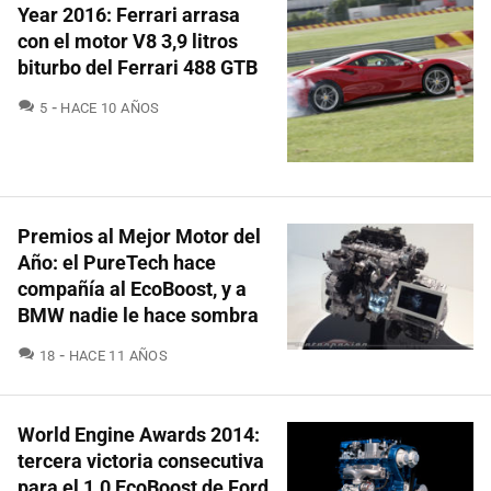
Year 2016: Ferrari arrasa
con el motor V8 3,9 litros
biturbo del Ferrari 488 GTB
COMENTARIOS
5
HACE 10 AÑOS
Premios al Mejor Motor del
Año: el PureTech hace
compañía al EcoBoost, y a
BMW nadie le hace sombra
COMENTARIOS
18
HACE 11 AÑOS
World Engine Awards 2014:
tercera victoria consecutiva
para el 1.0 EcoBoost de Ford