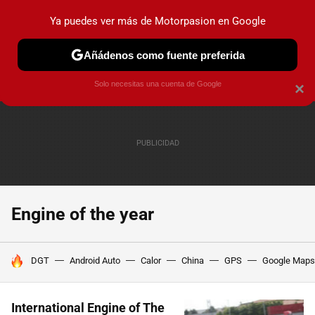
Ya puedes ver más de Motorpasion en Google
PRUEBAS
COCHES ELÉCTRICOS
OBSERVATORIO
F1
Añádenos como fuente preferida
Solo necesitas una cuenta de Google
×
Engine of the year
HOY SE HABLA DE
DGT
Android Auto
Calor
China
GPS
Google Maps
International Engine of The