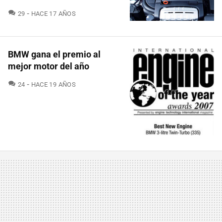
COMENTARIOS
29
HACE 17 AÑOS
BMW gana el premio al
mejor motor del año
COMENTARIOS
24
HACE 19 AÑOS