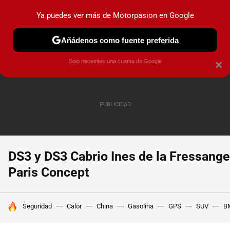
Ya puedes ver más de Motorpasion en Google
PRUEBAS
COCHES ELÉCTRICOS
OBSERVATORIO
F1
Añádenos como fuente preferida
Solo necesitas una cuenta de Google
×
DS3 y DS3 Cabrio Ines de la Fressange
Paris Concept
HOY SE HABLA DE
Seguridad
Calor
China
Gasolina
GPS
SUV
B