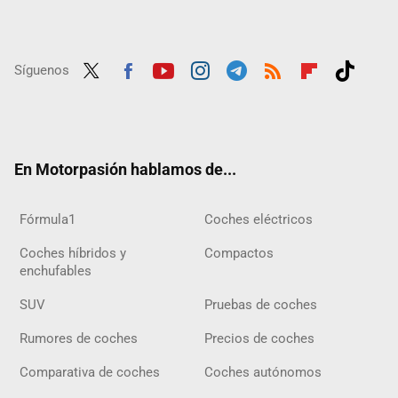
Síguenos
Twit
Fac
Yout
Inst
Tele
RSS
Flip
Tikt
ter
ebo
ube
agra
gra
boar
ok
ok
m
m
d
En Motorpasión hablamos de...
Fórmula1
Coches eléctricos
Coches híbridos y
Compactos
enchufables
SUV
Pruebas de coches
Rumores de coches
Precios de coches
Comparativa de coches
Coches autónomos