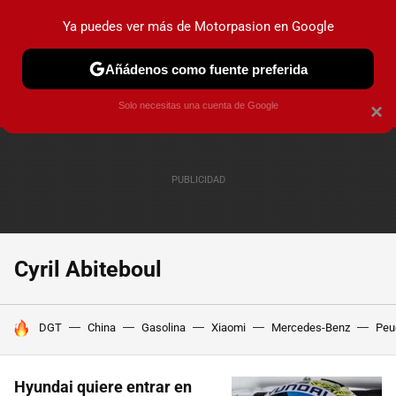
Ya puedes ver más de Motorpasion en Google
PRUEBAS
COCHES ELÉCTRICOS
OBSERVATORIO
F1
Añádenos como fuente preferida
Solo necesitas una cuenta de Google
×
Cyril Abiteboul
HOY SE HABLA DE
DGT
China
Gasolina
Xiaomi
Mercedes-Benz
Peu
Hyundai quiere entrar en