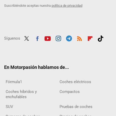
Suscribiéndote aceptas nuestra
política de privacidad
Síguenos
Twit
Fac
Yout
Inst
Tele
RSS
Flip
Tikt
ter
ebo
ube
agra
gra
boar
ok
ok
m
m
d
En Motorpasión hablamos de...
Fórmula1
Coches eléctricos
Coches híbridos y
Compactos
enchufables
SUV
Pruebas de coches