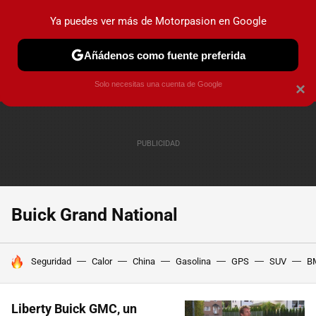
Ya puedes ver más de Motorpasion en Google
PRUEBAS
COCHES ELÉCTRICOS
OBSERVATORIO
F1
Añádenos como fuente preferida
Solo necesitas una cuenta de Google
×
Buick Grand National
HOY SE HABLA DE
Seguridad
Calor
China
Gasolina
GPS
SUV
B
Liberty Buick GMC, un