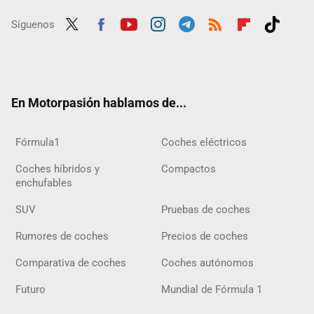
Síguenos
Twit
Fac
Yout
Inst
Tele
RSS
Flip
Tikt
ter
ebo
ube
agra
gra
boar
ok
ok
m
m
d
En Motorpasión hablamos de...
Fórmula1
Coches eléctricos
Coches híbridos y
Compactos
enchufables
SUV
Pruebas de coches
Rumores de coches
Precios de coches
Comparativa de coches
Coches autónomos
Futuro
Mundial de Fórmula 1