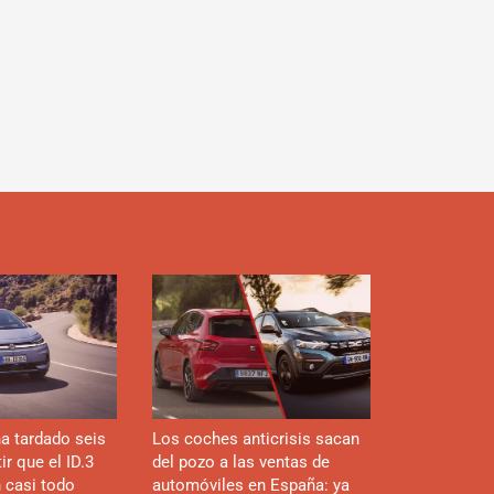
d
a tardado seis
Los coches anticrisis sacan
r que el ID.3
del pozo a las ventas de
n casi todo
automóviles en España: ya