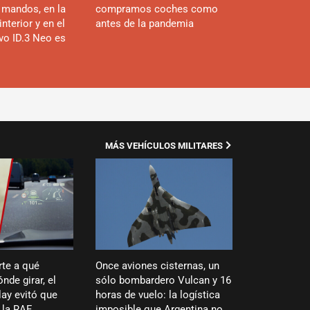
 mandos, en la
compramos coches como
interior y en el
antes de la pandemia
evo ID.3 Neo es
MÁS VEHÍCULOS MILITARES
rte a qué
Once aviones cisternas, un
nde girar, el
sólo bombardero Vulcan y 16
ay evitó que
horas de vuelo: la logística
 la RAF
imposible que Argentina no