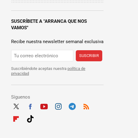
SUSCRÍBETE A "ARRANCA QUE NOS
VAMOS"
Recibe nuestra newsletter semanal exclusiva
SUSCRIBIR
Suscribiéndote aceptas nuestra
política de
privacidad
Síguenos
Twit
Fac
Yout
Inst
Tele
RSS
ter
ebo
ube
agra
gra
Flip
Tikt
ok
m
m
boar
ok