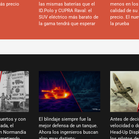
ás precio
las mismas baterías que el
menos en los
ID.Polo y CUPRA Raval: el
calidad de su 
SUV eléctrico más barato de
precio. El nu
la gama tendrá que esperar
la prueba
puertos y con
El blindaje siempre fue la
Antes de deci
ada, el
mejor defensa de un tanque.
velocidad o dó
en Normandía
Ahora los ingenieros buscan
Head-Up Displ
ó metiendo
algo muy distinto:
los pilotos de