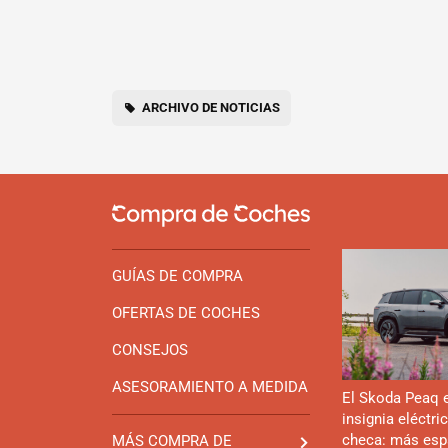
ARCHIVO DE NOTICIAS
GUÍAS DE COMPRA
OFERTAS DE COCHES
CONSEJOS
ASESORAMIENTO A MEDIDA
El Skoda Peaq 
insignia eléctri
checa: más esp
MÁS COMPRA DE