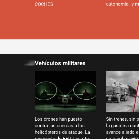
autonomía…y m
COCHES
Vehículos militares
Los drones han puesto
Sin trenes, sin 
contra las cuerdas a los
la gasolina cont
helicópteros de ataque. La
avance aliado 
respuesta de EEUU es otro
solo sobrevivi