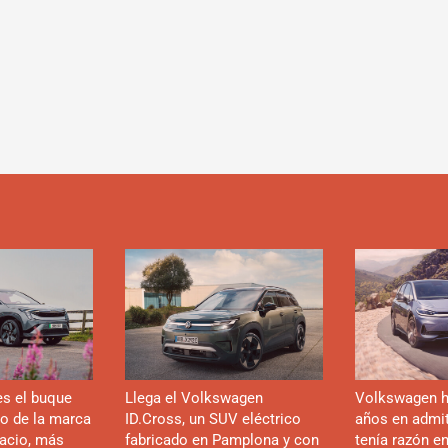
es el buque
Llega el Volkswagen
Volkswagen h
co de la marca
ID.Cross, un SUV eléctrico
años en admiti
acio, más
fabricado en Pamplona y con
tenía razón e