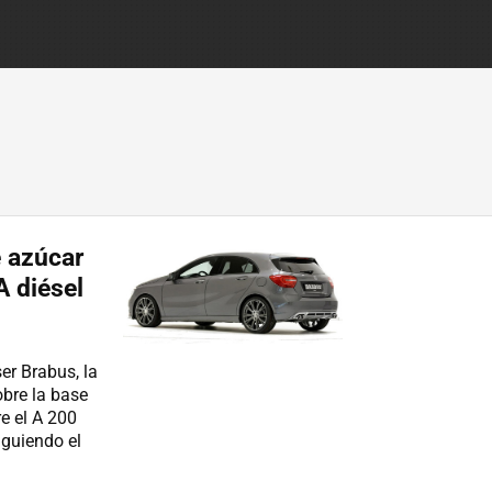
e azúcar
A diésel
er Brabus, la
obre la base
e el A 200
siguiendo el