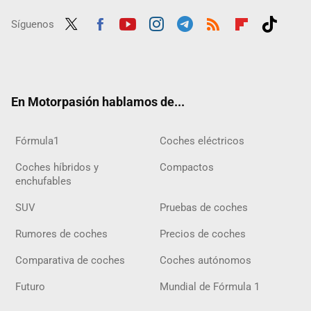
Síguenos
Twit
Fac
Yout
Inst
Tele
RSS
Flip
Tikt
ter
ebo
ube
agra
gra
boar
ok
ok
m
m
d
En Motorpasión hablamos de...
Fórmula1
Coches eléctricos
Coches híbridos y
Compactos
enchufables
SUV
Pruebas de coches
Rumores de coches
Precios de coches
Comparativa de coches
Coches autónomos
Futuro
Mundial de Fórmula 1