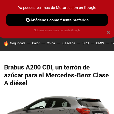
Ya puedes ver más de Motorpasion en Google
PRUEBAS
COCHES ELÉCTRICOS
OBSERVATORIO
F1
Añádenos como fuente preferida
Solo necesitas una cuenta de Google
×
HOY SE HABLA DE
Seguridad
Calor
China
Gasolina
GPS
BMW
F
Brabus A200 CDI, un terrón de
azúcar para el Mercedes-Benz Clase
A diésel