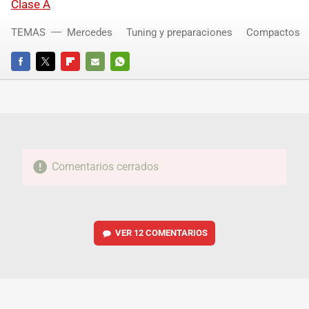
Clase A
TEMAS
Mercedes
Tuning y preparaciones
Compactos
FACEBOOK
TWITTER
FLIPBOARD
E-
WHATSAPP
MAIL
Comentarios cerrados
VER
12 COMENTARIOS