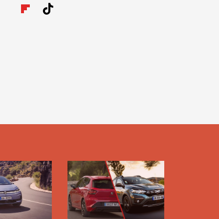
Twit
Fac
Yout
Inst
Tele
RSS
ter
ebo
ube
agra
gra
Flip
Tikt
ok
m
m
boar
ok
d