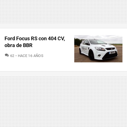
Ford Focus RS con 404 CV,
obra de BBR
COMENTARIOS
62
HACE 16 AÑOS