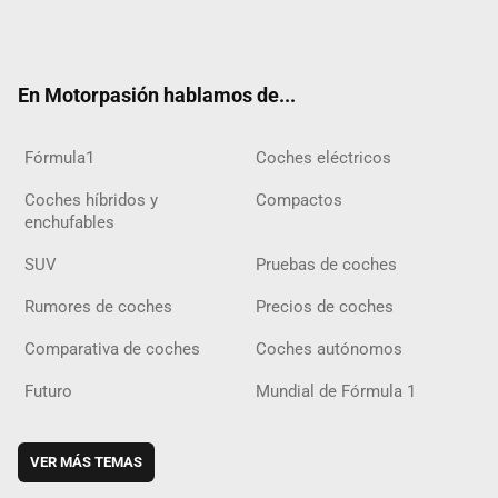
Twit
Fac
Yout
Inst
Tele
RSS
Flip
Tikt
ter
ebo
ube
agra
gra
boar
ok
ok
m
m
d
En Motorpasión hablamos de...
Fórmula1
Coches eléctricos
Coches híbridos y
Compactos
enchufables
SUV
Pruebas de coches
Rumores de coches
Precios de coches
Comparativa de coches
Coches autónomos
Futuro
Mundial de Fórmula 1
VER MÁS TEMAS