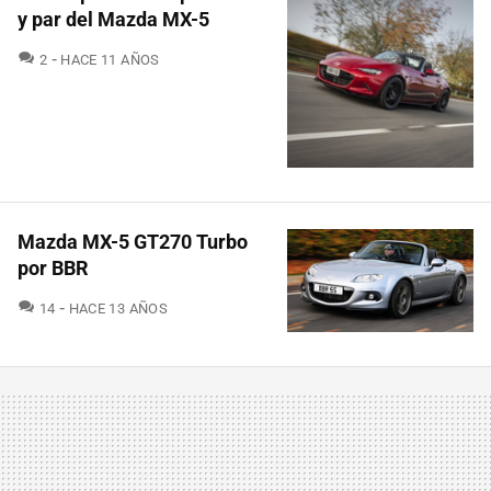
y par del Mazda MX-5
COMENTARIOS
2
HACE 11 AÑOS
Mazda MX-5 GT270 Turbo
por BBR
COMENTARIOS
14
HACE 13 AÑOS