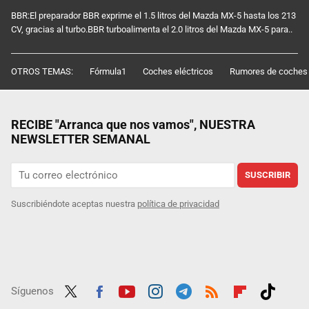
BBR:El preparador BBR exprime el 1.5 litros del Mazda MX-5 hasta los 213
CV, gracias al turbo.BBR turboalimenta el 2.0 litros del Mazda MX-5 para..
OTROS TEMAS:
Fórmula1
Coches eléctricos
Rumores de coches
RECIBE "Arranca que nos vamos", NUESTRA
NEWSLETTER SEMANAL
SUSCRIBIR
Suscribiéndote aceptas nuestra
política de privacidad
Síguenos