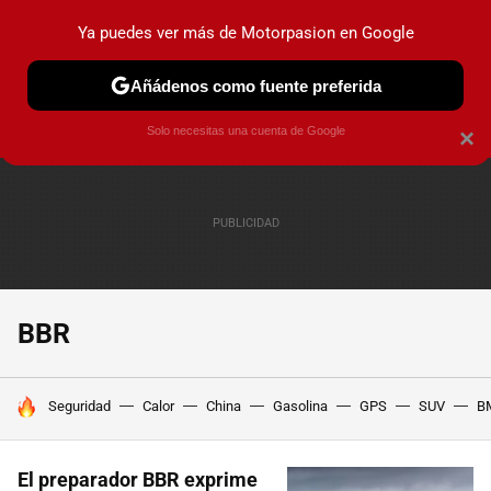
Ya puedes ver más de Motorpasion en Google
PRUEBAS
COCHES ELÉCTRICOS
OBSERVATORIO
F1
Añádenos como fuente preferida
Solo necesitas una cuenta de Google
×
BBR
HOY SE HABLA DE
Seguridad
Calor
China
Gasolina
GPS
SUV
B
El preparador BBR exprime