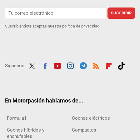
SUSCRIBIR
Suscribiéndote aceptas nuestra
política de privacidad
Síguenos
Twit
Fac
Yout
Inst
Tele
RSS
Flip
Tikt
ter
ebo
ube
agra
gra
boar
ok
ok
m
m
d
En Motorpasión hablamos de...
Fórmula1
Coches eléctricos
Coches híbridos y
Compactos
enchufables