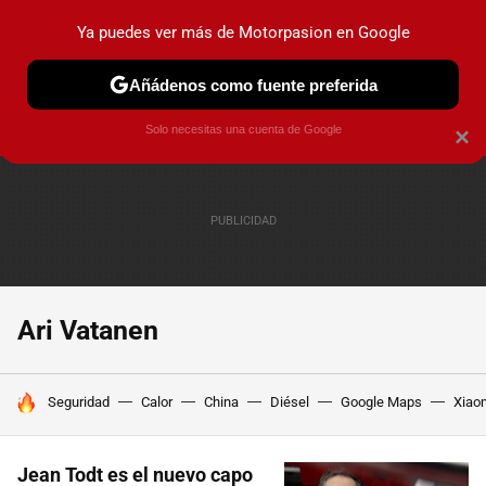
Ya puedes ver más de Motorpasion en Google
PRUEBAS
COCHES ELÉCTRICOS
OBSERVATORIO
F1
Añádenos como fuente preferida
Solo necesitas una cuenta de Google
×
Ari Vatanen
HOY SE HABLA DE
Seguridad
Calor
China
Diésel
Google Maps
Xiao
Jean Todt es el nuevo capo