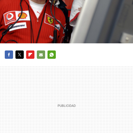
FACEBOOK
TWITTER
FLIPBOARD
E-
WHATSAPP
MAIL