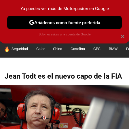
Ya puedes ver más de Motorpasion en Google
PRUEBAS
COCHES ELÉCTRICOS
OBSERVATORIO
F1
Añádenos como fuente preferida
Solo necesitas una cuenta de Google
×
HOY SE HABLA DE
Seguridad
Calor
China
Gasolina
GPS
BMW
F
Jean Todt es el nuevo capo de la FIA