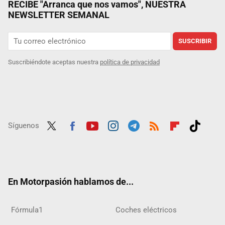
RECIBE "Arranca que nos vamos", NUESTRA
NEWSLETTER SEMANAL
SUSCRIBIR
Suscribiéndote aceptas nuestra
política de privacidad
Síguenos
Twit
Fac
Yout
Inst
Tele
RSS
Flip
Tikt
ter
ebo
ube
agra
gra
boar
ok
ok
m
m
d
En Motorpasión hablamos de...
Fórmula1
Coches eléctricos