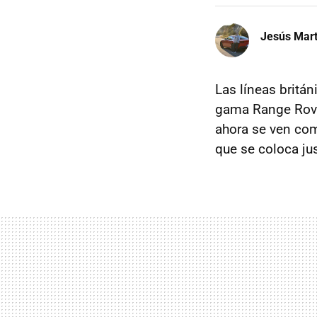
Jesús Mart
Las líneas britá
gama Range Rove
ahora se ven co
que se coloca ju