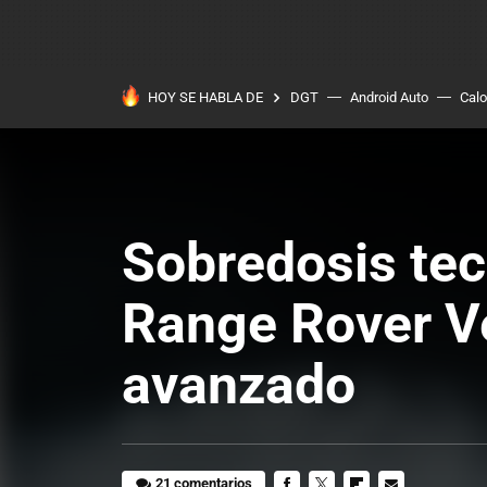
HOY SE HABLA DE
DGT
Android Auto
Calo
Sobredosis tec
Range Rover Ve
avanzado
21 comentarios