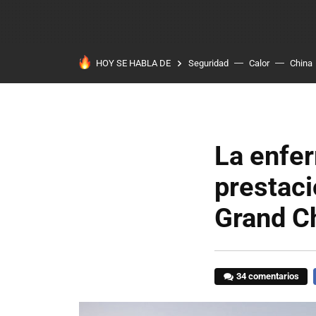
HOY SE HABLA DE
Seguridad
Calor
China
La enfer
prestaci
Grand C
34 comentarios