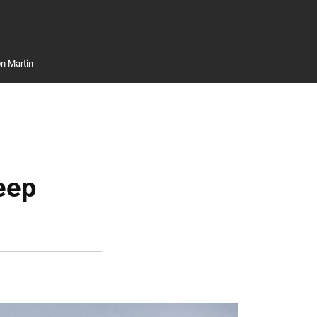
n Martin
s
eep