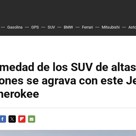
Gasolina
GPS
SUV
BMW
Ferrari
Mitsubishi
Asto
medad de los SUV de alta
ones se agrava con este J
herokee
FACEBOOK
TWITTER
FLIPBOARD
E-
MAIL