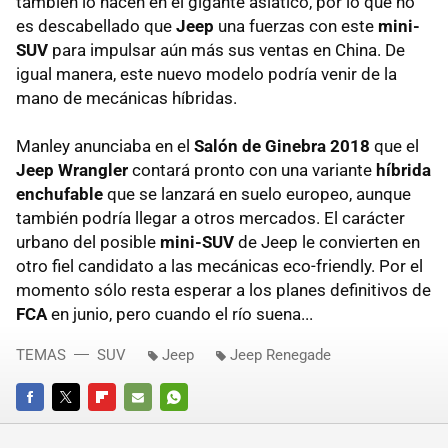
también lo hacen en el gigante asiático, por lo que no
es descabellado que
Jeep
una fuerzas con este
mini-
SUV
para impulsar aún más sus ventas en China. De
igual manera, este nuevo modelo podría venir de la
mano de mecánicas híbridas.
Manley anunciaba en el
Salón de Ginebra 2018
que el
Jeep Wrangler
contará pronto con una variante
híbrida
enchufable
que se lanzará en suelo europeo, aunque
también podría llegar a otros mercados. El carácter
urbano del posible
mini-SUV
de Jeep le convierten en
otro fiel candidato a las mecánicas eco-friendly. Por el
momento sólo resta esperar a los planes definitivos de
FCA
en junio, pero cuando el río suena...
TEMAS
SUV
Jeep
Jeep Renegade
FACEBOOK
TWITTER
FLIPBOARD
E-
WHATSAPP