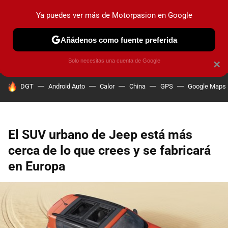
Ya puedes ver más de Motorpasion en Google
PRUEBAS
COCHES ELÉCTRICOS
OBSERVATORIO
F1
Añádenos como fuente preferida
Solo necesitas una cuenta de Google
×
HOY SE HABLA DE
DGT
Android Auto
Calor
China
GPS
Google Maps
El SUV urbano de Jeep está más
cerca de lo que crees y se fabricará
en Europa