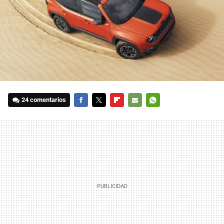
24 comentarios
FACEBOOK
TWITTER
FLIPBOARD
E-
WHATSAPP
MAIL