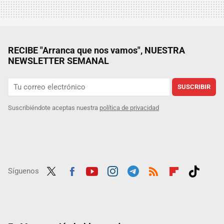
RECIBE "Arranca que nos vamos", NUESTRA
NEWSLETTER SEMANAL
SUSCRIBIR
Suscribiéndote aceptas nuestra
política de privacidad
Síguenos
Twit
Fac
Yout
Inst
Tele
RSS
Flip
Tikt
ter
ebo
ube
agra
gra
boar
ok
ok
m
m
d