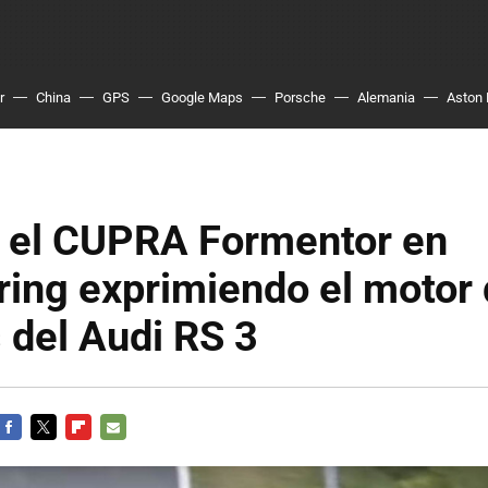
r
China
GPS
Google Maps
Porsche
Alemania
Aston 
e el CUPRA Formentor en
ing exprimiendo el motor 
s del Audi RS 3
FACEBOOK
TWITTER
FLIPBOARD
E-
MAIL