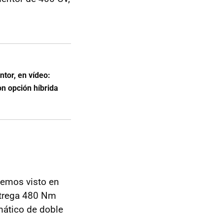
tor, en vídeo:
 opción híbrida
 hemos visto en
entrega 480 Nm
mático de doble