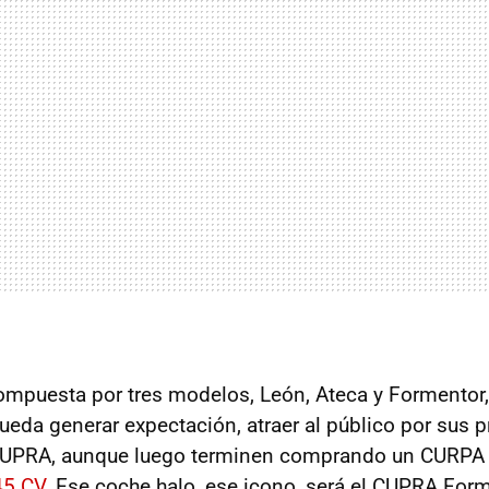
mpuesta por tres modelos, León, Ateca y Formentor
eda generar expectación, atraer al público por sus p
CUPRA, aunque luego terminen comprando un CURP
45 CV
. Ese coche halo, ese icono, será el CUPRA For