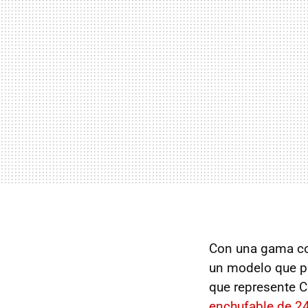
Con una gama co
un modelo que pu
que represente 
enchufable de 2