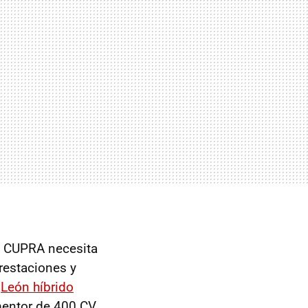
, CUPRA necesita
restaciones y
A
León híbrido
mentor de 400 CV,