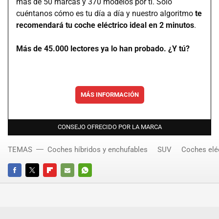
más de 50 marcas y 370 modelos por ti. Solo
cuéntanos cómo es tu día a día y nuestro algoritmo
te
recomendará tu coche eléctrico ideal en 2 minutos
.
Más de 45.000 lectores ya lo han probado. ¿Y tú?
MÁS INFORMACIÓN
CONSEJO OFRECIDO POR LA MARCA
TEMAS
Coches híbridos y enchufables
SUV
Coches elé
FACEBOOK
TWITTER
FLIPBOARD
E-
WHATSAPP
MAIL