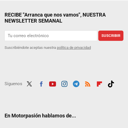
RECIBE "Arranca que nos vamos", NUESTRA
NEWSLETTER SEMANAL
SUSCRIBIR
Suscribiéndote aceptas nuestra
política de privacidad
Síguenos
Twit
Fac
Yout
Inst
Tele
RSS
Flip
Tikt
ter
ebo
ube
agra
gra
boar
ok
ok
m
m
d
En Motorpasión hablamos de...