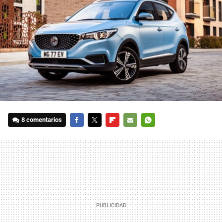
8 comentarios
FACEBOOK
TWITTER
FLIPBOARD
E-
WHATSAPP
MAIL