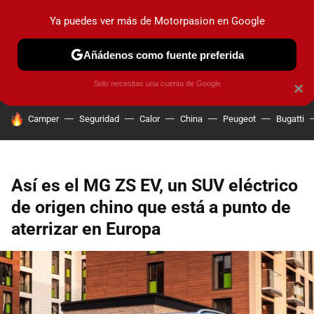
Ya puedes ver más de Motorpasion en Google
PRUEBAS
COCHES ELÉCTRICOS
OBSERVATORIO
F1
Añádenos como fuente preferida
Solo necesitas una cuenta de Google
×
HOY SE HABLA DE
Camper
Seguridad
Calor
China
Peugeot
Bugatti
Así es el MG ZS EV, un SUV eléctrico
de origen chino que está a punto de
aterrizar en Europa