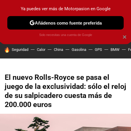
Ya puedes ver más de Motorpasion en Google
PRUEBAS
COCHES ELÉCTRICOS
OBSERVATORIO
F1
Añádenos como fuente preferida
Solo necesitas una cuenta de Google
×
HOY SE HABLA DE
Seguridad
Calor
China
Gasolina
GPS
BMW
F
El nuevo Rolls-Royce se pasa el
juego de la exclusividad: sólo el reloj
de su salpicadero cuesta más de
200.000 euros