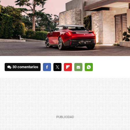
30 comentarios
FACEBOOK
TWITTER
FLIPBOARD
E-
WHATSAPP
MAIL