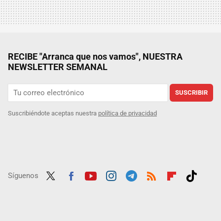
RECIBE "Arranca que nos vamos", NUESTRA
NEWSLETTER SEMANAL
SUSCRIBIR
Suscribiéndote aceptas nuestra
política de privacidad
Síguenos
Twit
Fac
Yout
Inst
Tele
RSS
Flip
Tikt
ter
ebo
ube
agra
gra
boar
ok