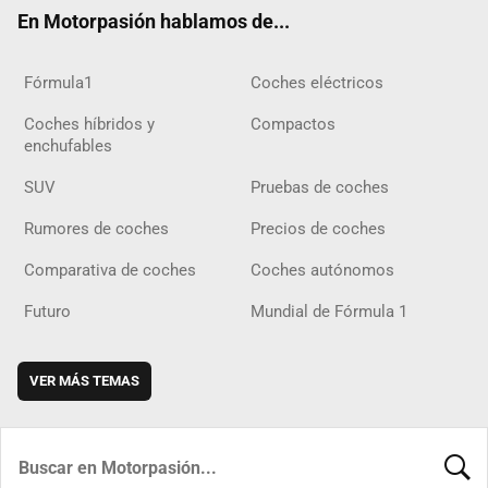
ok
m
m
d
En Motorpasión hablamos de...
Fórmula1
Coches eléctricos
Coches híbridos y
Compactos
enchufables
SUV
Pruebas de coches
Rumores de coches
Precios de coches
Comparativa de coches
Coches autónomos
Futuro
Mundial de Fórmula 1
VER MÁS TEMAS