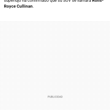
superlujo ha confirmado que su SUV se llamará
Rolls-
Royce Cullinan
.