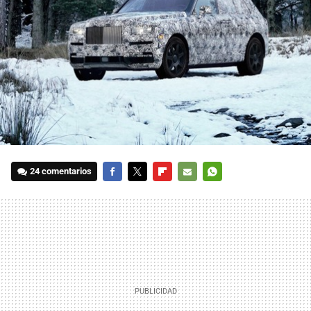
24 comentarios
FACEBOOK
TWITTER
FLIPBOARD
E-
WHATSAPP
MAIL