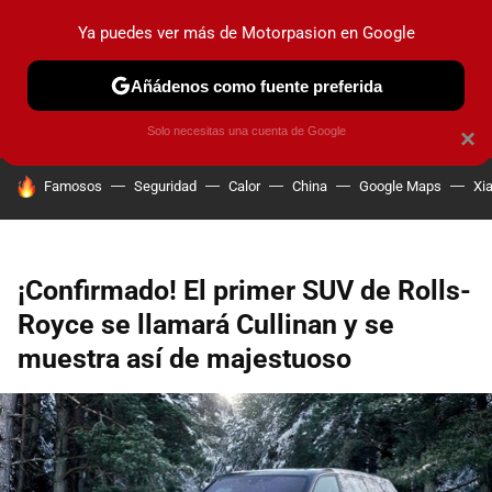
Ya puedes ver más de Motorpasion en Google
PRUEBAS
COCHES ELÉCTRICOS
OBSERVATORIO
F1
Añádenos como fuente preferida
Solo necesitas una cuenta de Google
×
HOY SE HABLA DE
Famosos
Seguridad
Calor
China
Google Maps
Xi
¡Confirmado! El primer SUV de Rolls-
Royce se llamará Cullinan y se
muestra así de majestuoso