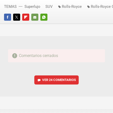
TEMAS
Superlujo
SUV
Rolls-Royce
Rolls-Royce 
FACEBOOK
TWITTER
FLIPBOARD
E-
WHATSAPP
MAIL
Comentarios cerrados
VER
24 COMENTARIOS