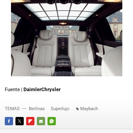
Fuente |
DaimlerChrysler
TEMAS
Berlinas
Superlujo
Maybach
FACEBOOK
TWITTER
FLIPBOARD
E-
WHATSAPP