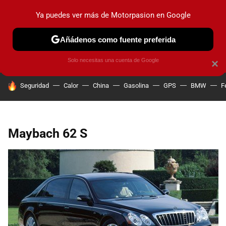
Ya puedes ver más de Motorpasion en Google
PRUEBAS
COCHES ELÉCTRICOS
OBSERVATORIO
F1
Añádenos como fuente preferida
Solo necesitas una cuenta de Google
×
HOY SE HABLA DE
Seguridad
Calor
China
Gasolina
GPS
BMW
F
Maybach 62 S