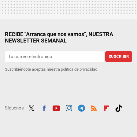
RECIBE "Arranca que nos vamos", NUESTRA
NEWSLETTER SEMANAL
SUSCRIBIR
Suscribiéndote aceptas nuestra
política de privacidad
Síguenos
Twit
Fac
Yout
Inst
Tele
RSS
Flip
Tikt
ter
ebo
ube
agra
gra
boar
ok
ok
m
m
d