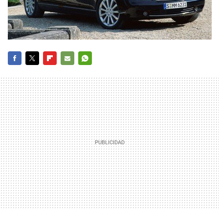
FACEBOOK
TWITTER
FLIPBOARD
E-
WHATSAPP
MAIL